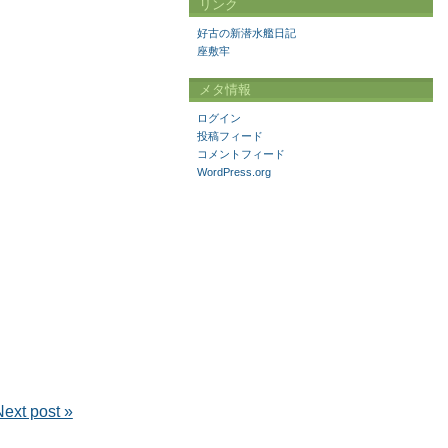
リンク
好古の新潜水艦日記
座敷牢
メタ情報
ログイン
投稿フィード
コメントフィード
WordPress.org
Next post »