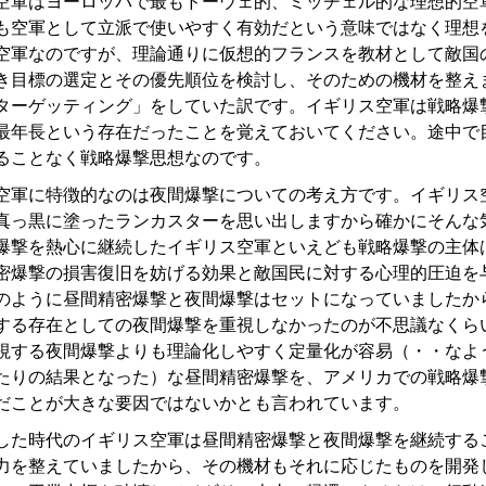
軍はヨーロッパで最もドーウェ的、ミッチェル的な理想的空
も空軍として立派で使いやすく有効だという意味ではなく理想
空軍なのですが、理論通りに仮想的フランスを教材として敵国
き目標の選定とその優先順位を検討し、そのための機材を整え
ターゲッティング」をしていた訳です。イギリス空軍は戦略爆
最年長という存在だったことを覚えておいてください。途中で
ることなく戦略爆撃思想なのです。
軍に特徴的なのは夜間爆撃についての考え方です。イギリス
真っ黒に塗ったランカスターを思い出しますから確かにそんな
爆撃を熱心に継続したイギリス空軍といえども戦略爆撃の主体
密爆撃の損害復旧を妨げる効果と敵国民に対する心理的圧迫を
のように昼間精密爆撃と夜間爆撃はセットになっていましたか
する存在としての夜間爆撃を重視しなかったのが不思議なくら
視する夜間爆撃よりも理論化しやすく定量化が容易（・・なよ
たりの結果となった）な昼間精密爆撃を、アメリカでの戦略爆
だことが大きな要因ではないかとも言われています。
た時代のイギリス空軍は昼間精密爆撃と夜間爆撃を継続する
力を整えていましたから、その機材もそれに応じたものを開発