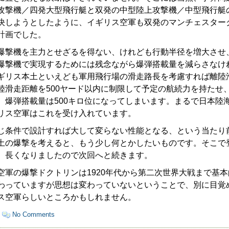
攻撃機／四発大型飛行艇と双発の中型陸上攻撃機／中型飛行艇
決しようとしたように、イギリス空軍も双発のマンチェスター
計画でした。
撃機を主力とせざるを得ない、けれども行動半径を増大させ
爆撃機で実現するためには残念ながら爆弾搭載量を減らさなけ
ギリス本土といえども軍用飛行場の滑走路長を考慮すれば離陸
陸滑走距離を500ヤード以内に制限して予定の航続力を持たせ
、爆弾搭載量は500キロ位になってしまいます。まるで日本陸
リス空軍はこれを受け入れています。
じ条件で設計すれば大して変らない性能となる、という当たり
土の爆撃を考えると、もう少し何とかしたいものです。そこで
、長くなりましたので次回へと続きます。
軍の爆撃ドクトリンは1920年代から第二次世界大戦まで基
わっていますが思想は変わっていないということで、別に目覚
ス空軍らしいところかもしれません。
·
No Comments