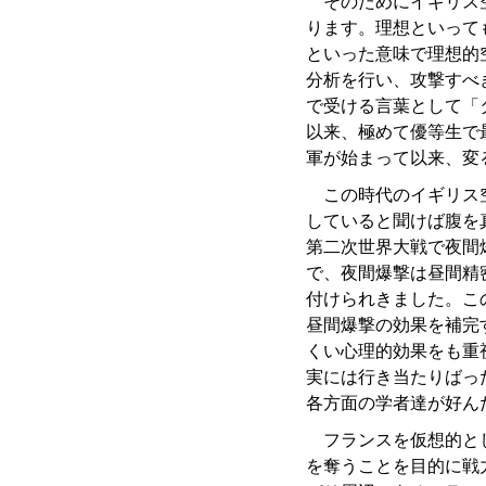
そのためにイギリス空
ります。理想といって
といった意味で理想的
分析を行い、攻撃すべ
で受ける言葉として「
以来、極めて優等生で
軍が始まって以来、変
この時代のイギリス空
していると聞けば腹を
第二次世界大戦で夜間
で、夜間爆撃は昼間精
付けられきました。こ
昼間爆撃の効果を補完
くい心理的効果をも重
実には行き当たりばっ
各方面の学者達が好ん
フランスを仮想的とし
を奪うことを目的に戦