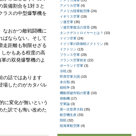
アメリカ海軍
(11)
の装備割合を1対３と
アメリカ空軍
(4)
アメリカ陸軍航空隊
(24)
クラスの中型爆撃機を
イギリス空軍
(19)
ソ連空軍
(35)
ソ連空軍復活の背景
(28)
、なおかつ敵戦闘機に
タンクデストロイヤーとは？
(10)
ればならない。そして
ドイツ空軍
(24)
ドイツ軍の防御戦ドクトリン
(9)
滑走距離も制限せざる
ドクトリン
(13)
、しかもある程度の高
フランス空軍
(29)
海軍の双発爆撃機のよ
フランス空軍前史
(22)
ポーランド空軍
(3)
冷戦
(3)
即席空軍大国
(10)
前の話ではあります
未分類
(6)
登場したのがカタパル
核戦争
(3)
機動突破作戦の変遷
(10)
発動機
(17)
本的に変化が無いという
空軍論
(3)
めた訳でも悔い改めた
第一次世界大戦
(35)
航空機生産
(33)
陸戦
(32)
陸海軍航空隊
(4)