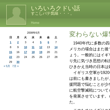
いろいろクドい話
すこしバテ気味・・・。
Home
変わらない爆
2008年6月
日
月
火
水
木
金
土
1
2
3
4
5
6
7
1940年代に多数の
8
9
10
11
12
13
14
メリカの場合はまた後
15
16
17
18
19
20
21
ょう。一般的にはイギ
22
23
24
25
26
27
28
り先に気づき思想の転
29
30
« 5月
7月 »
ひきかえ当時の日本は
イギリス空軍が192
は前にも書きましたが
援問題で悩むことが少
に航空撃滅戦について
を発展させています。
た。