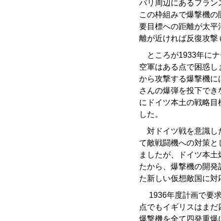
パリ周辺にあるフラン
この枠組みで爆撃機の
要目標への距離が太平
離が近ければ反復攻撃
ところが1933年に
空軍はある点で困惑し
から攻撃する爆撃機に
さんの爆弾を投下でき
にドイツ本土の戦略目
した。
対ドイツ戦を意識した
て敵戦闘機への対策と
ましたが、ドイツ本土
たから、爆撃機の開発
た新しい仮想敵国に対
1936年度計画で要
点でもイギリスはまだ
爆撃機を全て四発重爆