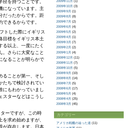
半径を持つことです。
2009年11月
(1)
2009年10月
(3)
機になっています。主
2009年9月
(1)
分だったからです。距
2009年8月
(8)
約できるからです。
2009年7月
(2)
2009年6月
(4)
シフトした際にイギリス
2009年5月
(2)
2009年4月
(1)
略目標をイギリス本土
2009年3月
(7)
する以上、一度にたく
2009年2月
(2)
ん。さらに大変なこと
2009年1月
(4)
2008年12月
(11)
になることが明らかで
2008年11月
(7)
2008年10月
(5)
2008年9月
(10)
めることが第一、そし
2008年8月
(14)
かたちで検討されてい
2008年7月
(5)
2008年6月
(17)
誰にもわかっていまし
2008年5月
(4)
ェスターなどはこうし
2008年4月
(25)
2008年3月
(45)
スターですが、この時
カテゴリー
上を求め始めますが、
アメリカ戦艦の辿った道
(11)
題が存在します。日本