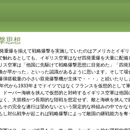
撃思想
四発重爆を揃えて戦略爆撃を実施していたのはアメリカとイギ
で触れるとしても、イギリス空軍はなぜ四発重爆を大量に配備
リス空軍は「他国に先駆けて戦略爆撃思想に目覚めた」「四発
換が早かった」といった認識があるように思います。そして場
爆弾搭載量の小さい双発爆撃機が主体で・・・」と続いたりし
0年代から1933年までドイツではなくフランスを仮想的として
、ドーバー海峡を挟んで仮想的と対峙するイギリス空軍は他国
なく、大規模かつ長期的な陸戦を想定せず、敵と海峡を挟んで
もその完全な遂行は望めないという限定的な枠組みの中でかな
もし対仏戦争が起これば戦略爆撃によって敵国の継戦能力を奪