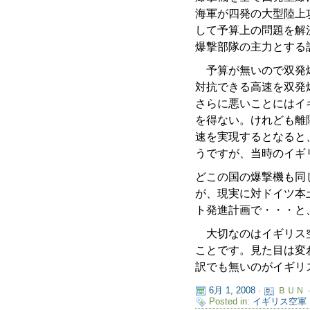
海軍が四発の大型陸上
して予算上の問題を解
爆撃部隊の主力とする
予算が無いので双発爆
対抗できる高速を双発
さらに悪いことにはイ
を得ない。けれども離
速を実現するとなると
うですが、当時のイギ
どこの国の爆撃機も同
が、現実に対ドイツ本
ト発進計画で・・・と
大切なのはイギリス空
ことです。見た目は変
訳でも無いのがイギリ
6月 1, 2008
·
ＢＵＮ 
Posted in:
イギリス空軍