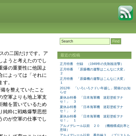
リスの二国だけです。ア
最近の投稿
しようと考えたのでし
正月特番 付録 （1949年の先制核攻撃）
重爆の重要性に他国よ
正月特番 「原爆機の邀撃はこんなに大変」
２
合によっては「それに
正月特番 「原爆機の邀撃はこんなに大変」
ます。
１
2012年 「いろいろクドい年越し」開催のお知
軍備を整えていたこと
らせ
の空軍よりも地上軍支
夏休み特番 「日本海軍機 迷彩塗粧ヲナ
セ！」 ３
距離を置いているため
夏休み特番 「日本海軍機 迷彩塗粧ヲナ
り純粋に戦略爆撃思想
セ！」 ２
夏休み特番 「日本海軍機 迷彩塗粧ヲナ
うのが空軍の仕事でし
セ！」 １
アルメデレール以前 ２０ （機種構成比率と
意味）
アルメデレール以前 番外編３ （ブリストル