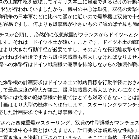
スの工業中枢を破壊してイギリス本土に帰還できるだけの行動
開発が行われていましたから、機材の中心は単発、双発の爆撃
洋戦争の日本軍などに比べて遥かに近いので爆撃機は双発で十
も容易ですし、何よりも爆撃機が小さいもので済めば予算も節
ナチスが台頭し、必然的に仮想敵国がフランスからドイツへと
ます。それは「ドイツ本土が遠い」ことです。ドイツ本土の戦
はより大きな行動半径が必要ですし、そのような長距離攻撃を
なければ不経済ですから爆弾搭載量も増大しなければなりませ
標への爆撃行はドイツ戦闘機の邀撃を排除しながらの強襲作戦
爆撃機の計画要求はドイツ本土の戦略目標を行動半径におさ
して最高速度の増大が第二、爆弾搭載量の増大はそれらに次ぐ
爆撃には従来の軽爆撃機の性能ではとても対応できないことは
計画はより大型の機体へと移行します。スターリングやマンチ
応した計画要求で生まれた爆撃機です。
求された四発重爆がスターリング、双発の中型爆撃がマンチェ
四発重爆中心主義とはいえません。計画要求は飛躍的な性能向
に置き換える決断は下されていません。そこには当然、予算問