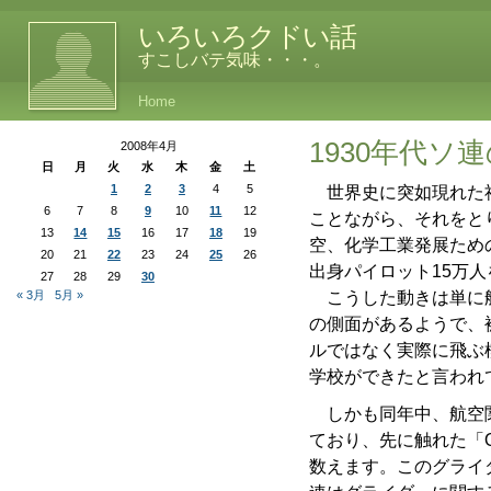
いろいろクドい話
すこしバテ気味・・・。
Home
1930年代ソ
2008年4月
日
月
火
水
木
金
土
1
2
3
4
5
世界史に突如現れた社
6
7
8
9
10
11
12
ことながら、それをと
13
14
15
16
17
18
19
空、化学工業発展ための
20
21
22
23
24
25
26
出身パイロット15万
27
28
29
30
« 3月
5月 »
こうした動きは単に航
の側面があるようで、
ルではなく実際に飛ぶ
学校ができたと言われ
しかも同年中、航空関
ており、先に触れた「Os
数えます。このグライ