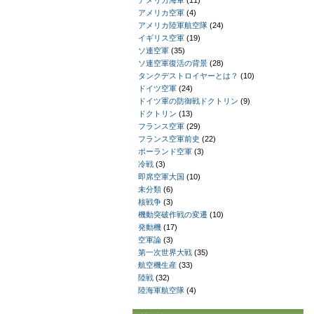
アメリカ海軍
(11)
アメリカ空軍
(4)
アメリカ陸軍航空隊
(24)
イギリス空軍
(19)
ソ連空軍
(35)
ソ連空軍復活の背景
(28)
タンクデストロイヤーとは？
(10)
ドイツ空軍
(24)
ドイツ軍の防御戦ドクトリン
(9)
ドクトリン
(13)
フランス空軍
(29)
フランス空軍前史
(22)
ポーランド空軍
(3)
冷戦
(3)
即席空軍大国
(10)
未分類
(6)
核戦争
(3)
機動突破作戦の変遷
(10)
発動機
(17)
空軍論
(3)
第一次世界大戦
(35)
航空機生産
(33)
陸戦
(32)
陸海軍航空隊
(4)