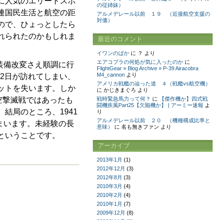
に人気のエリートスポ
の従姉妹）
連国民生活と航空の距
アルメデレール以前 １９ （近接航空支援の
対価）
ので、ひょっとしたら
れられたのかもしれま
最近のコメント
イワンのばか
に
？
より
エアコブラの何処が気に入ったのか
に
装備改変さえ順調に行
FlightGear » Blog Archive » P-39 Airacobra
M4_cannon
より
22日が訪れてしまい、
アメリカ戦艦の辿った道 ４（戦艦vs航空機）
ットを失います。しか
に
かじきまぐろ
より
空撃滅戦ではあったも
戦時緊急馬力って何？
に
【傑作機か】四式戦
闘機疾風Part25【欠陥機か】 | アーミー速報
よ
結局のところ、1941
り
アルメデレール以前 ２０ （機種構成比率と
まいます。未経験の長
意味）
に
名も無きファン
より
ということです。
アーカイブ
2013年1月
(1)
2012年12月
(3)
2012年8月
(3)
2010年3月
(4)
2010年2月
(4)
2010年1月
(7)
2009年12月
(8)