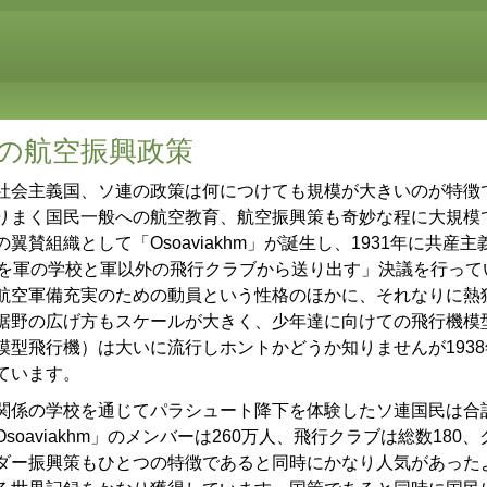
連の航空振興政策
会主義国、ソ連の政策は何につけても規模が大きいのが特徴
りまく国民一般への航空教育、航空振興策も奇妙な程に大規模で
翼賛組織として「Osoaviakhm」が誕生し、1931年に共産
人を軍の学校と軍以外の飛行クラブから送り出す」決議を行って
空軍備充実のための動員という性格のほかに、それなりに熱
裾野の広げ方もスケールが大きく、少年達に向けての飛行機模
模型飛行機）は大いに流行しホントかどうか知りませんが193
ています。
係の学校を通じてパラシュート降下を体験したソ連国民は合計
oaviakhm」のメンバーは260万人、飛行クラブは総数180
ダー振興策もひとつの特徴であると同時にかなり人気があった