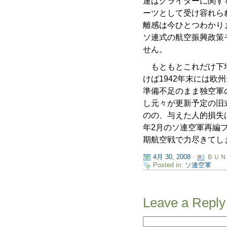
連はグライダーに関す
ーツとして受け容れら
離感は今ひとつわかり
ソ連式の航空振興政策
せん。
もともとこれだけ下地
けば1942年末には欧
準備不足のまま独空軍
し元々が更新予定の旧
のの、与えた人的損失
年2月のソ連空軍再編
期航空戦で力尽きてし
4月 30, 2008
·
ＢＵＮ
Posted in:
ソ連空軍
Leave a Reply