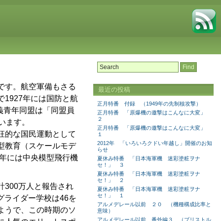
です。航空軍備もさる
最近の投稿
1927年には国防と航
正月特番 付録 （1949年の先制核攻撃）
主義青年同盟は「同盟員
正月特番 「原爆機の邀撃はこんなに大変」
２
います。
正月特番 「原爆機の邀撃はこんなに大変」
狂的な国民運動として
１
2012年 「いろいろクドい年越し」開催のお知
型教育（スケールモデ
らせ
8年には中央模型飛行機
夏休み特番 「日本海軍機 迷彩塗粧ヲナ
セ！」 ３
夏休み特番 「日本海軍機 迷彩塗粧ヲナ
セ！」 ２
300万人と報告され
夏休み特番 「日本海軍機 迷彩塗粧ヲナ
セ！」 １
、グライダー学校は46を
アルメデレール以前 ２０ （機種構成比率と
ようで、この時期のソ
意味）
アルメデレール以前 番外編３ （ブリストル