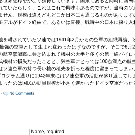
る世界記録をかなり獲得しています。国策であると同時に国民
れていたらしく、これはこれで興味もあるのですが、当時のソ
ません。規模は違えどもどこか日本にも通じるものがあります
モデルがドイツ経由で、あるいは直接、戦時中の日本に採り入
を耕されていたソ連では1941年2月からの空軍の組織再編、
州最強の空軍として生まれ変わったはずなのですが、そこで6月
の航空撃滅戦に巻き込まれて機材の大半と多くの第一線パイロ
式機材の損失だったことと、独空軍にとっては100点満点の航
はソ連空軍の持つ長い槍の穂先を折った程度に留まってしまい、
プログラム通りに1942年末にはソ連空軍の活動が盛り返してし
まったのは国民の動員規模が小さく遅かったドイツ空軍だった
 ·
No Comments
Name, required