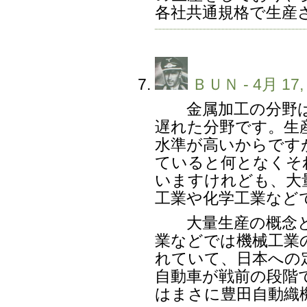
各社共通規格で生産
ＢＵＮ
- 4月 17,
金属加工の分野は
遅れた分野です。生
水準が高いからです
ていると何となくそ
いますけれども、大
工業や化学工業など
大量生産の概念と
業などでは機械工業
れていて、日本への
自動車が戦前の段階
はまさに豊田自動織