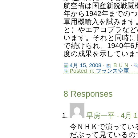
航空省は国産新鋭戦闘機
年から1942年まで
軍用機輸入を試みます。
と）やエアコブラなど
います。それと同時に
で続けられ、1940年
度の成果を示していま
4月 15, 2008
·
ＢＵＮ ·
Posted in:
フランス空軍
8 Responses
早房一平
- 4月 1
今ＮＨＫで演っている
だぶって見ているの