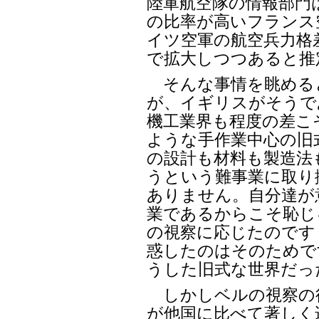
陸軍航空隊の情報部門
の比率が高いフランス
イツ空軍の航空兵力格
で拡大しつつあると推
そんな事情を眺める
が、イギリスがそうで
機工業界も程度の差こ
ような手作業中心の旧
の設計も材料も製造法
うという難事業に取り
ありません。自分達が
業であるからこそ恥じ
の視察に応じたのです
惑したのはそのためで
うした旧式な世界だっ
しかしベルの視察の
が他国に比べて著しく