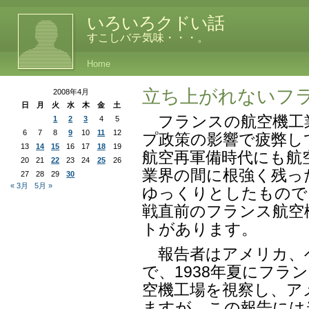
いろいろクドい話
すこしバテ気味・・・。
Home
立ち上がれないフ
2008年4月
日
月
火
水
木
金
土
フランスの航空機工業
1
2
3
4
5
6
7
8
9
10
11
12
プ政策の影響で疲弊して
13
14
15
16
17
18
19
航空再軍備時代にも航
20
21
22
23
24
25
26
業界の間に根強く残っ
27
28
29
30
« 3月
5月 »
ゆっくりとしたもので
戦直前のフランス航空
トがあります。
報告者はアメリカ、
で、1938年夏にフラ
空機工場を視察し、ア
ますが、この報告には