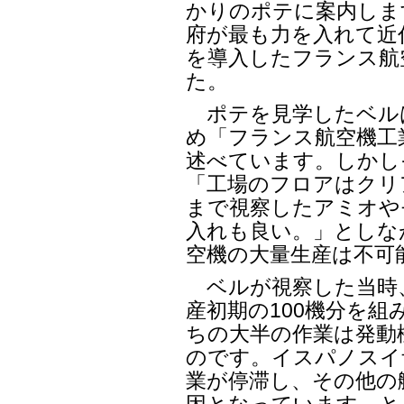
かりのポテに案内しま
府が最も力を入れて近
を導入したフランス航
た。
ポテを見学したベル
め「フランス航空機工
述べています。しかし
「工場のフロアはクリ
まで視察したアミオや
入れも良い。」としな
空機の大量生産は不可
ベルが視察した当時、
産初期の100機分を組
ちの大半の作業は発動
のです。イスパノスイ
業が停滞し、その他の