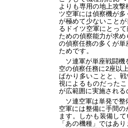
よりも専用の地上攻撃
ツ空軍には偵察機が多
が極めて少ないことが
るドイツ空軍にとって
ための偵察能力が求め
の偵察任務の多くが単
ためです。
ソ連軍が単座戦闘機
空の偵察任務に2座以
ばかり多いことと、戦
視によるものだったこ
が広範囲に実施される
ソ連空軍は単発で整
空軍には整備に手間の
ます。しかも装備して
「あの機種」ではあり