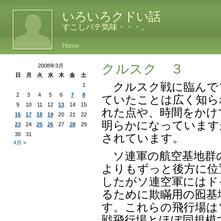
いろいろクドい話
すこしバテ気味・・・。
Home
クルスク ３
2008年3月
日
月
火
水
木
金
土
クルスク戦に臨んで
1
2
3
4
5
6
7
8
ていたことは広く知ら
9
10
11
12
13
14
15
れた点や、時間をかけ
16
17
18
19
20
21
22
明らかになっています
23
24
25
26
27
28
29
30
31
されています。
4月 »
ソ連軍の航空基地群
よりもずっと後方に位
したがソ連空軍にはド
るために欺瞞用の囮基
す。これらの飛行場は
戦飛行場とほぼ同規模