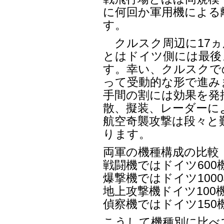
に何回か軍用機による
す。
クルスク周辺に17ヵ
とはドイツ側には最後
す。幸い、クルスクで
って受動的な形で進み
手間の割には効果を発
散、擬装、レーダーに
航空奇襲攻撃は段々と
ります。
両軍の機種構成の比較
戦闘機ではドイツ600
爆撃機ではドイツ100
地上攻撃機ドイツ100
偵察機ではドイツ150
こうして機種別に比べ