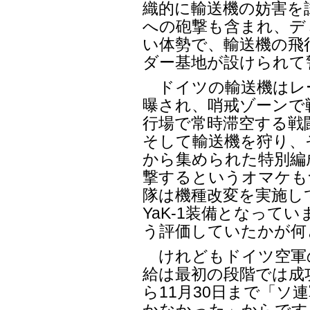
織的に輸送機の妨害を
への砲撃も含まれ、デ
い体勢で、輸送機の飛
ダー基地が設けられて
ドイツの輸送機はレ
曝され、哨戒ゾーンで
行場で常時滞空する戦
そして輸送機を狩り、
から集められた特別編
撃するというオマケも
隊は機種改変を実施して
YaK-1装備となって
う評価していたかが何
けれどもドイツ空軍
給は最初の段階では成功
ら11月30日まで「ソ