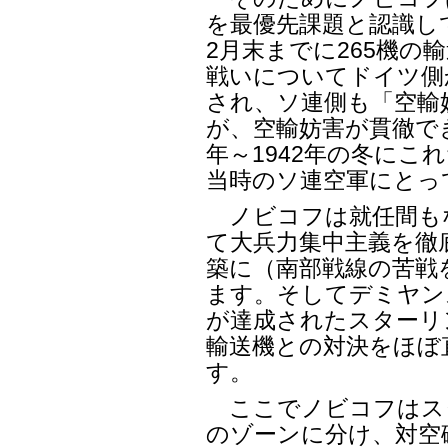
を最優先課題と認識して
2月末までに265機の
戦いについてドイツ側
され、ソ連側も「空輸
が、空輸妨害が貫徹でき
年～1942年の冬にこ
当時のソ連空軍にとっ
ノビコフは就任間も
て大兵力集中主義を徹
築に（南部戦線の苦戦
ます。そしてデミヤン
が達成されたスターリ
輸送機との対決をほぼ
す。
ここでノビコフはス
のゾーンに分け、対空