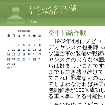
いろいろクドい話
すこしバテ気味・・・。
Home
空中補給作戦
2008年3月
日
月
火
水
木
金
土
1942年4月にノビ
1
2
3
4
5
6
7
8
デミヤンスク包囲陣へ
9
10
11
12
13
14
15
ソ連空軍の装備や戦術
16
17
18
19
20
21
22
ヤンスクのような包囲
23
24
25
26
27
28
29
30
31
らは好ましいことです
4月 »
までも生き残り続けて
てこれ程邪魔なものは
てしまわなければ兵力
包囲解除が100%成
る重大事に至る可能性
そのためにノビコフ