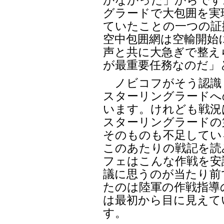
かなかった」からです
グラードで大包囲を実
ていたことの一つの証
空中包囲網は空輸開始
声と共に大急ぎで整え
が最重要任務なのだ」
ノビコフがそう認識
スターリングラードへ
います。けれども戦況
スターリングラードの
そのものも不足してい
このあたりの戦記を読
フェはこんな作戦を安
議に思うのが当たり前
たのは陸軍の作戦指導
は最初から目に見えて
す。