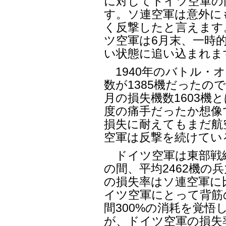
に対してドイツ空軍の
す。ソ連空軍は意外に
く反撃したと言えます
ツ空軍は6月末、一時的
い状態に追い込まれま
1940年のバトル・
数が1385機だったの
月の損失機数1603機
度の痛手だったか想像
損失に耐えてもまだ航
空軍は反撃を続けてい
ドイツ空軍は東部戦線に
の間、平均2462機の
の損失率はソ連空軍に
イツ空軍にとって背筋
間300%の消耗を覚
が、ドイツ空軍の損失