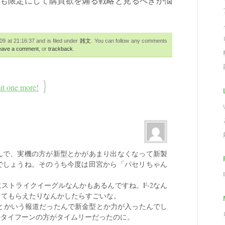
も限定にして購買欲を煽る戦略と見るべきか悩
 at 21:16:37 and is filed under
雑文
. You can follow any comments
eave a comment
, or
trackback
.
}
it one more!
んで、実機の方が新型とかがあまり出なくなって新製
でしょうね。そのうち今度は田宮から「パセリちゃん
。
ストライクイーグルなんかもあるんですね。F-2なん
ってもらえたりなんかしたらすごいな。
本命とかいう報道だったんで新金型とか力が入ったんでし
5かタイフーンの方がタイムリーだったのに。