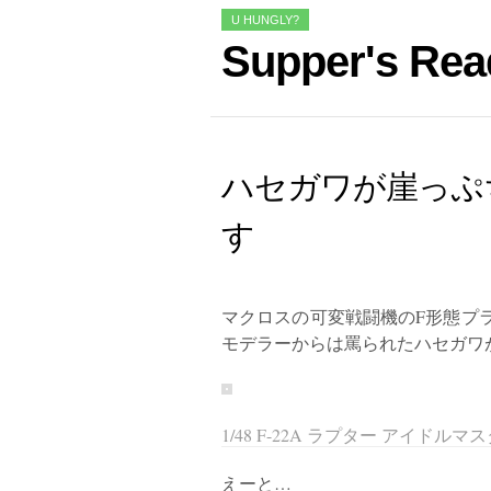
U HUNGLY?
Supper's Rea
ハセガワが崖っぷ
す
マクロスの可変戦闘機のF形態プ
モデラーからは罵られたハセガワ
1/48 F-22A ラプター アイドルマ
えーと…