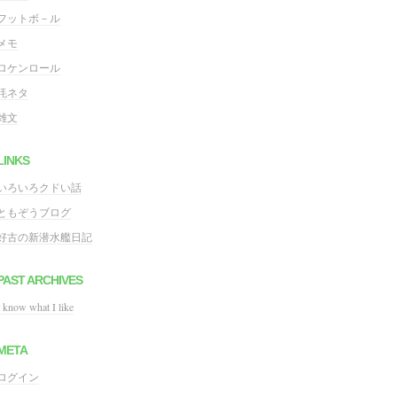
フットボ－ル
メモ
ロケンロール
粍ネタ
雑文
LINKS
いろいろクドい話
ともぞうブログ
好古の新潜水艦日記
PAST ARCHIVES
I know what I like
META
ログイン