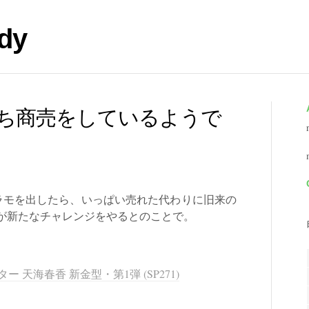
dy
ち商売をしているようで
ラモを出したら、いっぱい売れた代わりに旧来の
が新たなチャレンジをやるとのことで。
スター 天海春香 新金型・第1弾 (SP271)