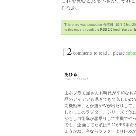
これを良心と見るべきか、それと
むなあ。
This entry was posted on 金曜日, 10月 23rd, 2009
to this entry through the
RSS 2.0
feed. You can
l
{
2
comments to read ... please
subm
あひる
2009/10/25 18:14:21
まあプラモ屋さんも時代が平和なも
品のアイデアも尽きてきて苦しいの
高機動車」とか痛AFVが出たりして
しかしこのラプター、シリーズで他に
かもし自衛隊が悪乗りして実機でや
でも、企画してた頃はF-22がFX
ょうかね。今ならラプターよりF-3