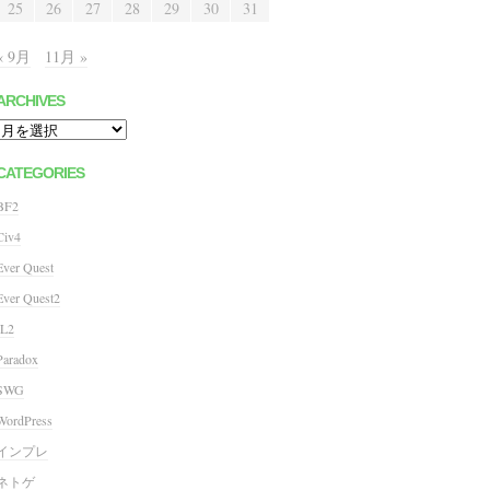
25
26
27
28
29
30
31
« 9月
11月 »
ARCHIVES
Archives
CATEGORIES
BF2
Civ4
Ever Quest
Ever Quest2
IL2
Paradox
SWG
WordPress
インプレ
ネトゲ