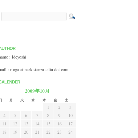
AUTHOR
name : Ideyoshi
mail : r-oga atmark stanza-citta dot com
CALENDER
2009年10月
日
月
火
水
木
金
土
1
2
3
4
5
6
7
8
9
10
11
12
13
14
15
16
17
18
19
20
21
22
23
24