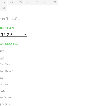
23
24
25
26
27
28
29
30
« 10月
12月 »
ARCHIVES
Archives
CATEGORIES
BF2
Civ4
Ever Quest
Ever Quest2
IL2
Paradox
SWG
WordPress
インプレ