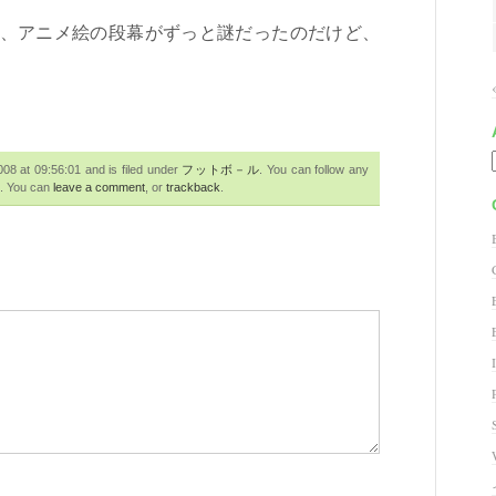
、アニメ絵の段幕がずっと謎だったのだけど、
 at 09:56:01 and is filed under
フットボ－ル
. You can follow any
. You can
leave a comment
, or
trackback
.