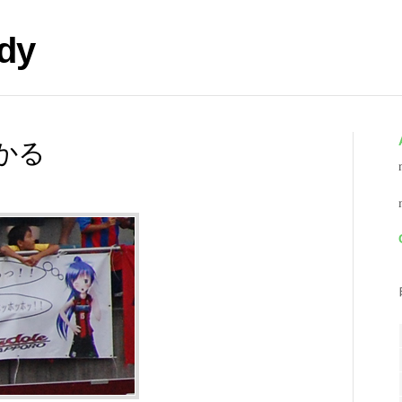
dy
かる