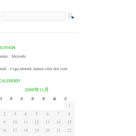
AUTHOR
name : Ideyoshi
mail : r-oga atmark stanza-citta dot com
CALENDER
2008年11月
日
月
火
水
木
金
土
1
2
3
4
5
6
7
8
9
10
11
12
13
14
15
16
17
18
19
20
21
22