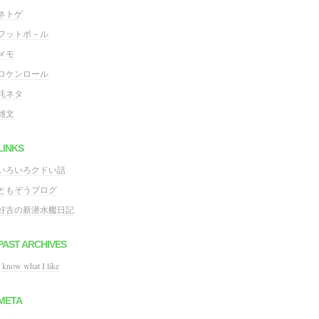
ネトゲ
フットボ－ル
メモ
ロケンロール
粍ネタ
雑文
LINKS
いろいろクドい話
ともぞうブログ
好古の新潜水艦日記
PAST ARCHIVES
I know what I like
META