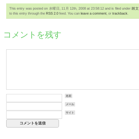
This entry was posted on 水曜日, 11月 12th, 2008 at 23:58:12 and is filed under
雑文
to this entry through the
RSS 2.0
feed. You can
leave a comment
, or
trackback
.
コメントを残す
名前
メール
サイト