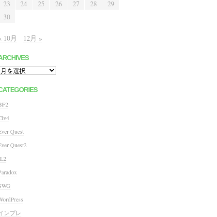
23
24
25
26
27
28
29
30
« 10月
12月 »
ARCHIVES
Archives
CATEGORIES
BF2
Civ4
Ever Quest
Ever Quest2
IL2
Paradox
SWG
WordPress
インプレ