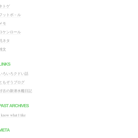
ネトゲ
フットボ－ル
メモ
ロケンロール
粍ネタ
雑文
LINKS
いろいろクドい話
ともぞうブログ
好古の新潜水艦日記
PAST ARCHIVES
I know what I like
META