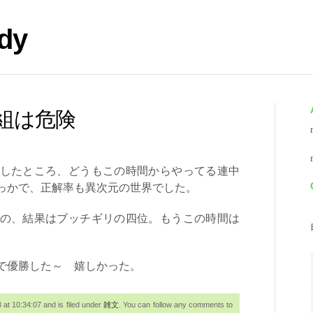
dy
組は危険
したところ、どうもこの時間からやってる連中
ばっかで、正解率も異次元の世界でした。
の、結果はブッチギリの四位。もうこの時間は
で優勝した～ 嬉しかった。
t 10:34:07 and is filed under
雑文
. You can follow any comments to