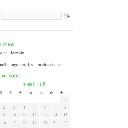
AUTHOR
name : Ideyoshi
mail : r-oga atmark stanza-citta dot com
CALENDER
2008年11月
日
月
火
水
木
金
土
1
2
3
4
5
6
7
8
9
10
11
12
13
14
15
16
17
18
19
20
21
22