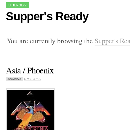
U HUNGLY?
Supper's Ready
You are currently browsing the
Supper's Re
Asia / Phoenix
ロケンロール
2008/07/22