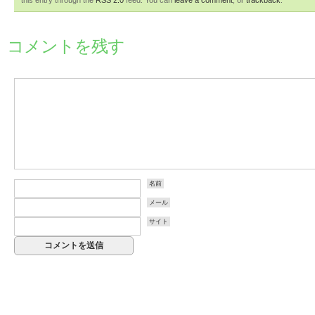
this entry through the
RSS 2.0
feed. You can
leave a comment
, or
trackback
.
コメントを残す
名前
メール
サイト