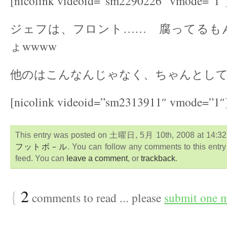
[nicolink videoid=”sm2290226″ vmode=”1″
ジェフは、フロント…… 腐ってるも
ょwwww
他のはこんなんじゃなく、ちゃんとし
[nicolink videoid=”sm2313911″ vmode=”1″
This entry was posted on 土曜日, 5月 10th, 2008 at 14:32:4
フットボ－ル
. You can follow any comments to this entr
feed. You can
leave a comment
, or
trackback
.
{
2
comments to read ... please
submit one 