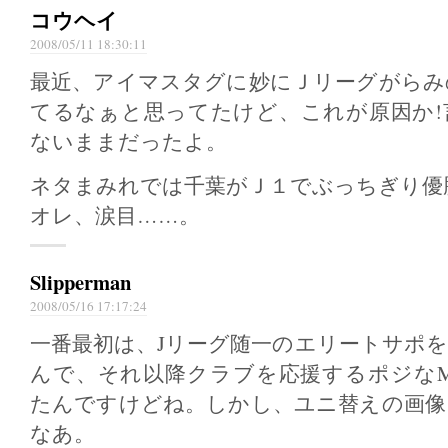
コウヘイ
2008/05/11 18:30:11
最近、アイマスタグに妙にＪリーグがらみ
てるなぁと思ってたけど、これが原因か!
ないままだったよ。
ネタまみれでは千葉がＪ１でぶっちぎり優
オレ、涙目……。
Slipperman
2008/05/16 17:17:24
一番最初は、Jリーグ随一のエリートサポ
んで、それ以降クラブを応援するポジなM
たんですけどね。しかし、ユニ替えの画像
なあ。