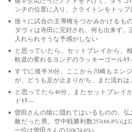
後半空気だったノナトを下げて、ダイゴi
ンチの位置に入り、クライトンをトップ
徐々に試合の主導権をつかみかけるも
ダヴィは寺田に完封され、何も出来ず。
入れられそうな予感がしない
と思っていたら、セットプレイから、相
軌道の変わるヨンデのラッキーゴールｷﾀ
すでに後半30分、ここから川崎もエン
が、どうも足が止まりがち、まだ流れは
と思ってたら40分、またセットプレイ
ドｷﾀ—
曽田さんの陰に隠れてはいるものの、弘之
敵だった男。空中戦勝利数253(66.8%)
一位は曽田さんの310(74.6%)