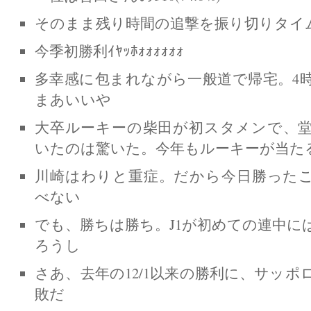
そのまま残り時間の追撃を振り切りタイ
今季初勝利ｲﾔｯﾎｫｫｫｫｫｫ
多幸感に包まれながら一般道で帰宅。4
まあいいや
大卒ルーキーの柴田が初スタメンで、
いたのは驚いた。今年もルーキーが当た
川崎はわりと重症。だから今日勝った
べない
でも、勝ちは勝ち。J1が初めての連中に
ろうし
さあ、去年の12/1以来の勝利に、サッ
敗だ