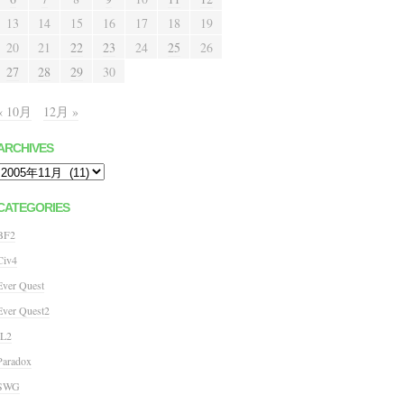
13
14
15
16
17
18
19
20
21
22
23
24
25
26
27
28
29
30
« 10月
12月 »
ARCHIVES
Archives
CATEGORIES
BF2
Civ4
Ever Quest
Ever Quest2
IL2
Paradox
SWG