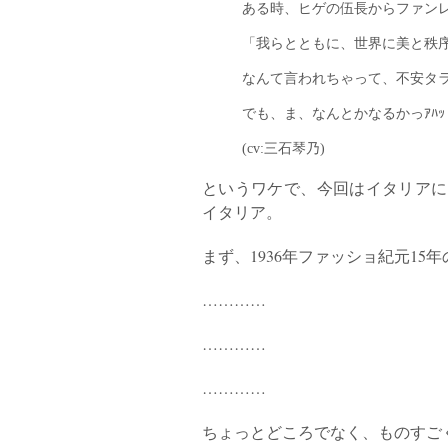
ある時、ヒゲの伍長からファン
「我らとともに、世界に美と秩
なんて言われちゃって、不安タ
でも、ま、なんとかなるかっｱﾊｯ
(cv:三石琴乃)
というワケで、今回はイタリアに
イタリア。
まず、1936年ファッショ紀元1
…………
…………
…………
ちょっとどころでなく、ものすごく