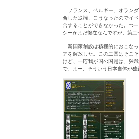
フランス、ベルギー、オランダ
合した途端、こうなったのでイベ
合することができなかった。つー
シーがまだ健在なんですが、第二
新国家創設は積極的におこなっ
アを解放した。この二国はそこそ
けど、一応我が国の国是は、独裁
で。まー、そういう日本自体が独