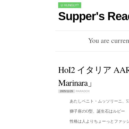
U HUNGLY?
Supper's Rea
You are curren
HoI2 イタリア A
Marinara」
PARADOX
2005/11/29
あたしベニト・ムッソリーニ、5
獅子座のO型、誕生石はルビー
性格は人よりちょーっとファッ