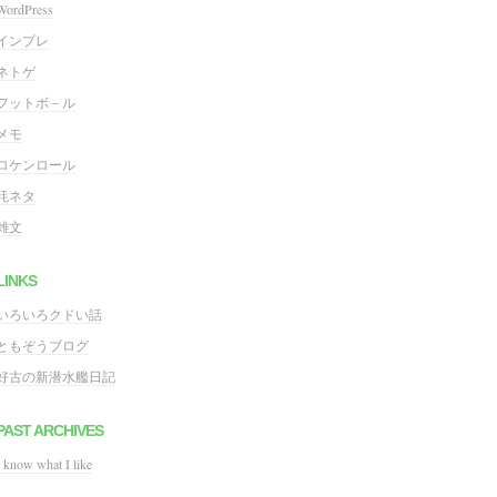
WordPress
インプレ
ネトゲ
フットボ－ル
メモ
ロケンロール
粍ネタ
雑文
LINKS
いろいろクドい話
ともぞうブログ
好古の新潜水艦日記
PAST ARCHIVES
I know what I like