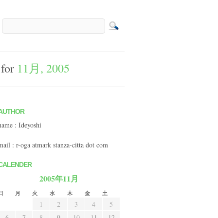
 for
11月, 2005
AUTHOR
name : Ideyoshi
mail : r-oga atmark stanza-citta dot com
CALENDER
2005年11月
日
月
火
水
木
金
土
1
2
3
4
5
6
7
8
9
10
11
12