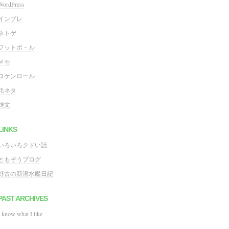
WordPress
インプレ
ネトゲ
フットボ－ル
メモ
ロケンロール
粍ネタ
雑文
LINKS
いろいろクドい話
ともぞうブログ
好古の新潜水艦日記
PAST ARCHIVES
I know what I like