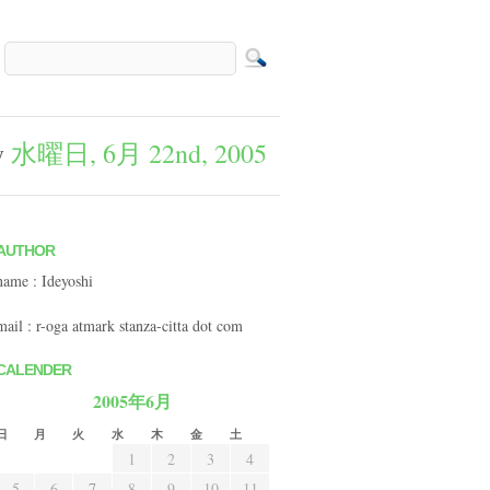
y
水曜日, 6月 22nd, 2005
AUTHOR
name : Ideyoshi
mail : r-oga atmark stanza-citta dot com
CALENDER
2005年6月
日
月
火
水
木
金
土
1
2
3
4
5
6
7
8
9
10
11