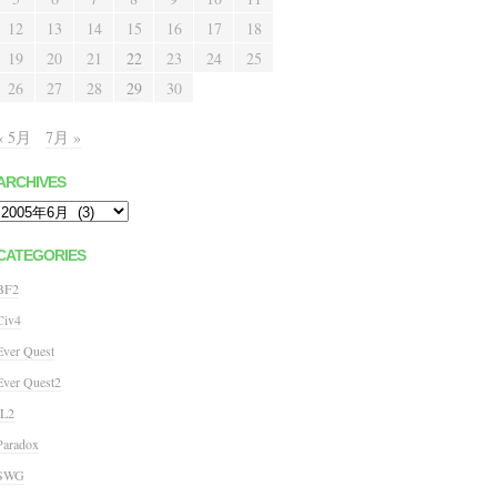
12
13
14
15
16
17
18
19
20
21
22
23
24
25
26
27
28
29
30
« 5月
7月 »
ARCHIVES
Archives
CATEGORIES
BF2
Civ4
Ever Quest
Ever Quest2
IL2
Paradox
SWG