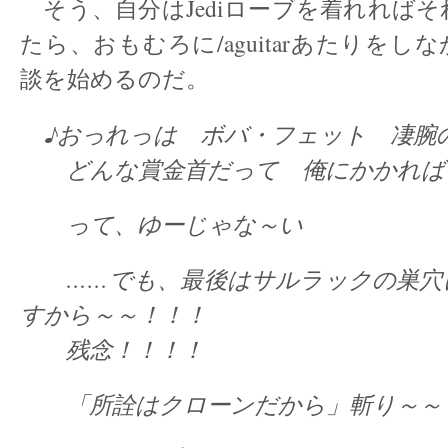
そう、自分はJediローブを着れれば
たら、おもむろに/aguitarあたりをし
談を始めるのだ。
♪おっれっは ボバ・フェット 凄腕
どんな賞金首だって 俺にかかれば
って、ゆーじゃな～い
……でも、最後はサルラックの巣穴
すから～～！！！
残念！！！！
「所詮はクローンだから」斬り～～