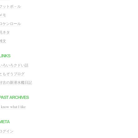
フットボ－ル
メモ
ロケンロール
粍ネタ
雑文
LINKS
いろいろクドい話
ともぞうブログ
好古の新潜水艦日記
PAST ARCHIVES
I know what I like
META
ログイン