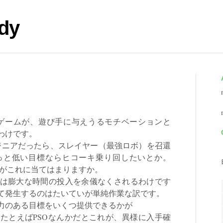
dy
ゲームが、遊び手に与えうるモチベーションと
わけです。
ニアだったら、スレイヤー（最強ロボ）を召還
っと低い目標ならヒコーキ乗り回したいとか。
ムがこれに当てはまりますか。
は膨大な時間の投入を余儀なくされるわけです
て発生するのはたいていが単純作業な訳です。
力のある目標をいくつ提供できるかが
たとえばPSOなんかだとこれが、異様に入手確