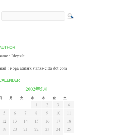
AUTHOR
name : Ideyoshi
mail : r-oga atmark stanza-citta dot com
CALENDER
2002年5月
日
月
火
水
木
金
土
1
2
3
4
5
6
7
8
9
10
11
12
13
14
15
16
17
18
19
20
21
22
23
24
25