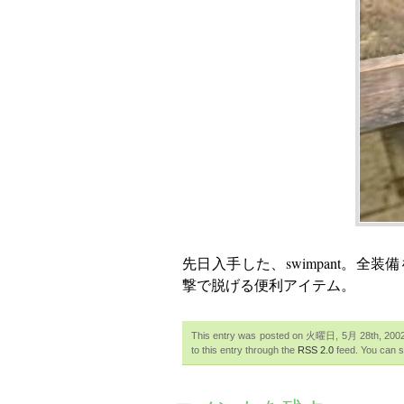
先日入手した、swimpant。全
撃で脱げる便利アイテム。
This entry was posted on 火曜日, 5月 28th, 2002 a
to this entry through the
RSS 2.0
feed. You can sk