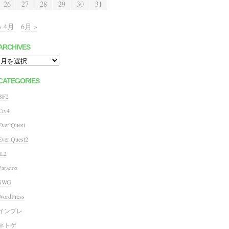
26
27
28
29
30
31
« 4月
6月 »
ARCHIVES
Archives
CATEGORIES
BF2
Civ4
Ever Quest
Ever Quest2
IL2
Paradox
SWG
WordPress
インプレ
ネトゲ