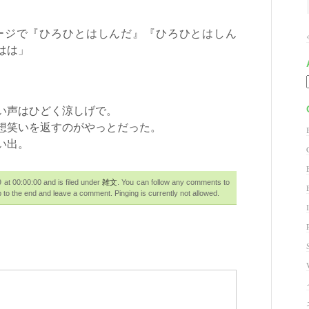
ジで『ひろひとはしんだ』『ひろひとはしん
はは」
い声はひどく涼しげで。
想笑いを返すのがやっとだった。
い出。
t 00:00:00 and is filed under
雑文
. You can follow any comments to
 to the end and leave a comment. Pinging is currently not allowed.