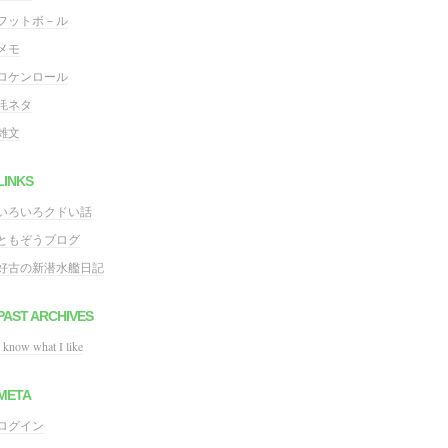
フットボ－ル
メモ
ロケンロール
粍ネタ
雑文
LINKS
いろいろクドい話
ともぞうブログ
好古の新潜水艦日記
PAST ARCHIVES
I know what I like
META
ログイン