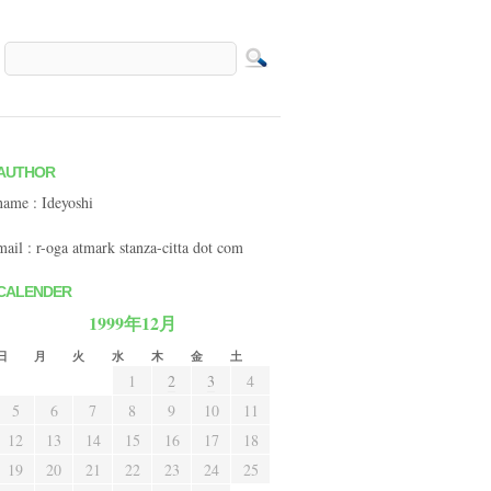
AUTHOR
name : Ideyoshi
mail : r-oga atmark stanza-citta dot com
CALENDER
1999年12月
日
月
火
水
木
金
土
1
2
3
4
5
6
7
8
9
10
11
12
13
14
15
16
17
18
19
20
21
22
23
24
25