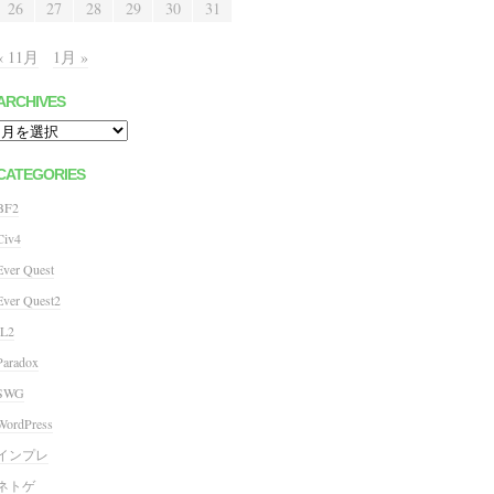
26
27
28
29
30
31
« 11月
1月 »
ARCHIVES
Archives
CATEGORIES
BF2
Civ4
Ever Quest
Ever Quest2
IL2
Paradox
SWG
WordPress
インプレ
ネトゲ