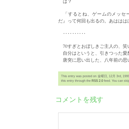
は？
「するとね、ゲームのメッセー
だ』って何回も出るの。あははは
‥‥‥‥‥
70すぎとおぼしきご主人の、笑
自分はというと、引きつった愛
唐突に思い出した、八年前の思
This entry was posted on 金曜日, 12月 3rd, 1999 a
this entry through the
RSS 2.0
feed. You can skip
コメントを残す