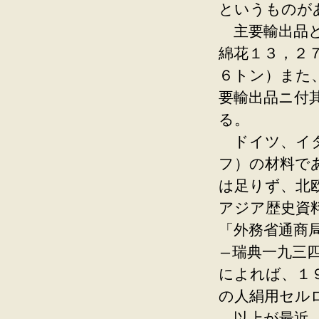
というものが
主要輸出品と
綿花１３，２
６トン）また
要輸出品ニ付
る。
ドイツ、イタ
フ）の材料で
は足りず、北
アジア歴史資
「外務省通商
―瑞典一九三
によれば、１
の人絹用セ