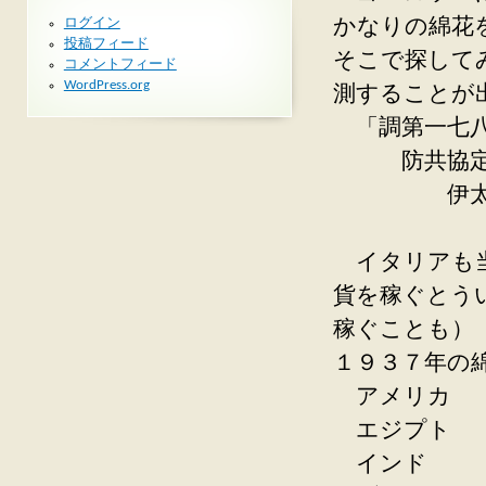
ログイン
かなりの綿花
投稿フィード
そこで探して
コメントフィード
WordPress.org
測することが
「調第一七八
防共協定國
伊太利の
外務
イタリアも当
貨を稼ぐとう
稼ぐことも）
１９３７年の
アメリカ
エジプト
インド 