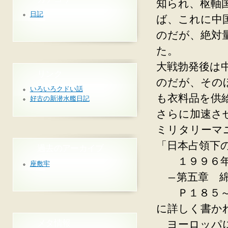
知られ、枢軸
日記
ば、これに中
のだが、絶対
た。
大戦勃発後は
リンク
のだが、その
いろいろクドい話
も衣料品を供
好古の新潜水艦日記
さらに加速さ
ミリタリーマ
「日本占領下
過去のアーカイブ
１９９６年７
座敷牢
―第五章 綿
Ｐ１８５～
に詳しく書か
メタ情報
ヨーロッパに