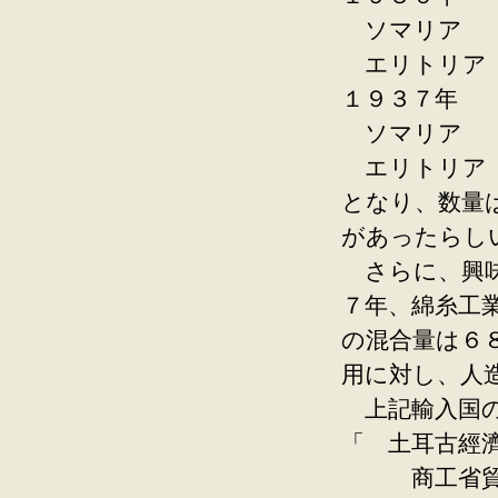
ソマリ
エリトリ
１９３７年
ソマリ
エリト
となり、数量
があったらし
さらに、興味
７年、綿糸工
の混合量は６
用に対し、人
上記輸入国の
「 土耳古經
商工省貿易