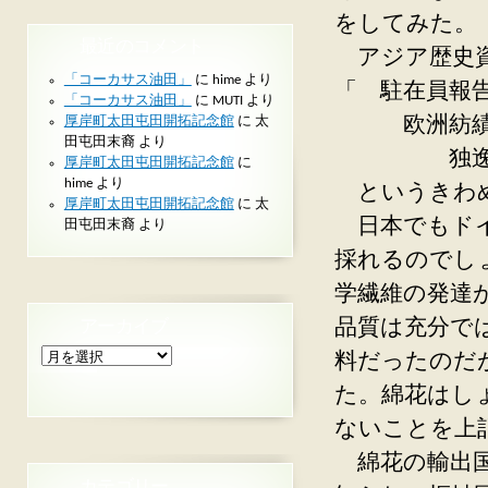
をしてみた。
最近のコメント
アジア歴史資
「コーカサス油田」
に
hime
より
「 駐在員報
「コーカサス油田」
に
MUTI
より
厚岸町太田屯田開拓記念館
に
太
欧洲紡績品
田屯田末裔
より
独逸国駐在
厚岸町太田屯田開拓記念館
に
hime
より
というきわめ
厚岸町太田屯田開拓記念館
に
太
日本でもドイ
田屯田末裔
より
採れるのでし
学繊維の発達
アーカイブ
品質は充分で
ア
料だったのだ
ー
た。綿花はし
カ
イ
ないことを上
ブ
綿花の輸出国
カテゴリー