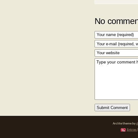
No comment
Arclite theme by
d
Entries 