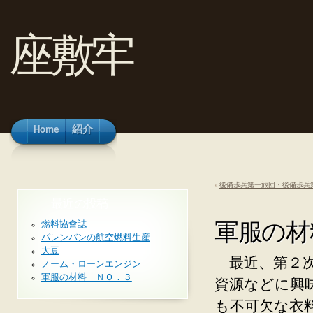
座敷牢
Home
紹介
«
後備歩兵第一旅団・後備歩兵
最近の投稿
軍服の材
燃料協會誌
パレンバンの航空燃料生産
大豆
最近、第２次
ノーム・ローンエンジン
軍服の材料 ＮＯ．３
資源などに興
も不可欠な衣