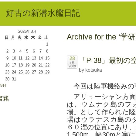
好古の新潜水艦日記
2026年8月
Archive for the ‘
日
月
火
水
木
金
土
1
2
3
4
5
6
7
8
9
10
11
12
13
14
15
28
「P-38」最初の
7月
16
17
18
19
20
21
22
2009
by kotsuka
23
24
25
26
27
28
29
30
31
今回は陸軍機絡みの
 9月
アリューシャン方面
書籍
は、ウムナク島のフ
場」として作られた陸
場はウラナスカ島の
６０浬の位置にあり、
1,500m、幅30m