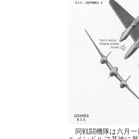
同戦闘機隊は六月一