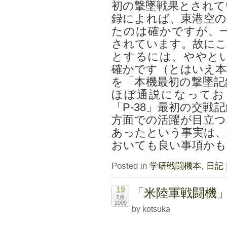
初の撃墜戦果とされて
録によれば、東港空の
たのは確かですが、
されています。故にこ
とするには、ややと
確かです（とはいえ本
を「本機最初の撃墜記
ほぼ通説になってお
「P-38」最初の交
方面での活躍が目立つ
あったという事実は、
おいても良い事項かも
Posted in
学研戦闘機本
,
日記
19
「米陸軍戦闘機
7月
2009
by kotsuka