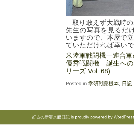
取り敢えず大戦時の
先生の写真を見るだ
いますので、本屋で立
ていただければ幸い
米陸軍戦闘機―連合軍
優秀戦闘機」誕生への
リーズ Vol. 68)
Posted in
学研戦闘機本
,
日記
好古の新潜水艦日記 is proudly powered by
WordPres