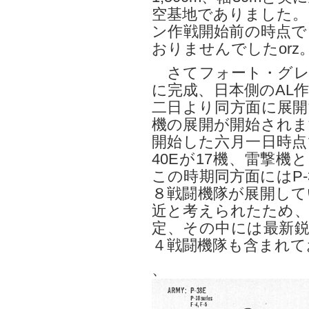
空基地でありました。
ン作戦開始前の時点で
おりませんでしたorz
さてフォート・グレ
に完成、日本側のAL
二日より同方面に展開
機の展開が開始されま
開始した六月一日時点
40Eが17機、雷撃機
この時期同方面にはP-
８戦闘機隊が展開して
近と考えられたため、
定、その中には最新鋭
４戦闘機隊も含まれて
、