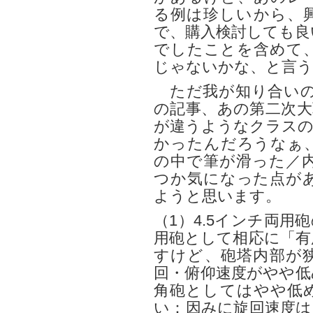
る例は珍しいから、
で、購入検討しても良
でしたことを含めて
じゃないかな、と言う
ただ我が知り合いの
の記事、あの第二次大
が違うようなクラスの
かったんだろうなぁ
の中で筆が滑った／
つか気になった点が
ようと思います。
（1）4.5インチ両
用砲として相応に「有
すけど、砲塔内部が
回・俯仰速度がやや低
角砲としてはやや低
い：因みに旋回速度は