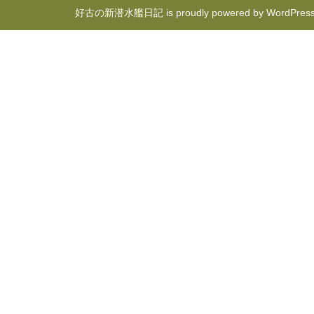
好古の新潜水艦日記 is proudly powered by
WordPres