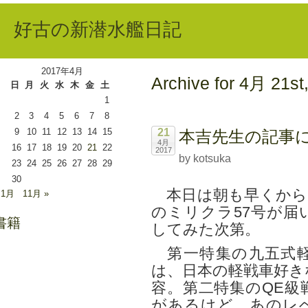
好古の新潜水艦日記
2017年4月
Archive for 4月 21st
日
月
火
水
木
金
土
1
2
3
4
5
6
7
8
9
10
11
12
13
14
15
21
本吉先生の記事
4月
16
17
18
19
20
21
22
2017
by kotsuka
23
24
25
26
27
28
29
30
本日は朝も早くから
 1月
11月 »
のミリクラ57号が届
書籍
してみた次第。
第一特集の九五式軽
は、日本の軽戦車好き
容。第二特集のQE級
があるけど、あのレ