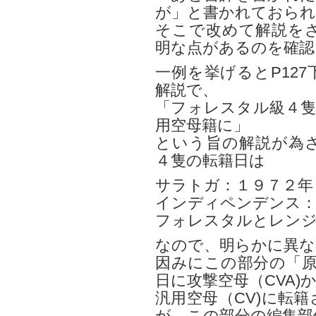
が」と書かれておられ
そこで改めて解説を
明な点があるのを確認
一例を挙げるとP12
解説で、
「フォレスタル級４隻
用空母籍に」
という旨の解説が為
４隻の転籍日は
サラトガ：１９７２年
インディペンデンス：
フォレスタルとレンジ
なので、明らかに異な
因みにこの部分の「原文
日に攻撃空母（CVA)
汎用空母（CV)に転