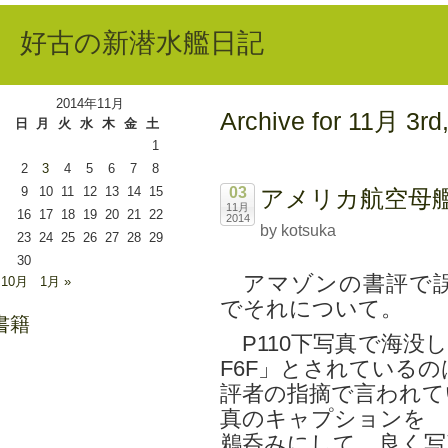
好古の新潜水艦日記
2014年11月
Archive for 11月 3rd
日
月
火
水
木
金
土
1
2
3
4
5
6
7
8
9
10
11
12
13
14
15
03
アメリカ航空母
11月
16
17
18
19
20
21
22
2014
by kotsuka
23
24
25
26
27
28
29
30
アマゾンの書評で誤
 10月
1月 »
でそれについて。
書籍
P110下写真で海没
F6F」とされているの
評者の指摘で言われて
真のキャプションを
鵜呑みにして、良く写