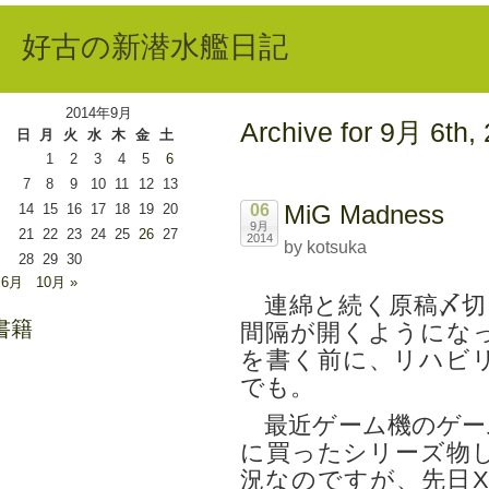
好古の新潜水艦日記
2014年9月
Archive for 9月 6th,
日
月
火
水
木
金
土
1
2
3
4
5
6
7
8
9
10
11
12
13
MiG Madness
14
15
16
17
18
19
20
06
9月
21
22
23
24
25
26
27
2014
by kotsuka
28
29
30
 6月
10月 »
連綿と続く原稿〆切
書籍
間隔が開くようになっ
を書く前に、リハビ
でも。
最近ゲーム機のゲーム
に買ったシリーズ物
況なのですが、先日X