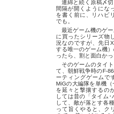
連綿と続く原稿〆切
間隔が開くようになっ
を書く前に、リハビ
でも。
最近ゲーム機のゲーム
に買ったシリーズ物
況なのですが、先日X
する唯一のゲーム機）
ったら、割と面白かっ
そのゲームのタイトルは
て、朝鮮戦争時のF-86 
ーティングゲームで
MiGの大編隊を単機
を延々と撃攘するの
しては昔の「タイム･
して、敵が落とす各種
って旨くやると、ク