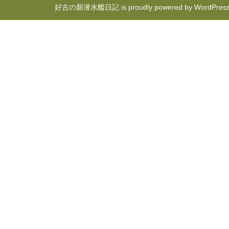
好古の新潜水艦日記 is proudly powered by
WordPres