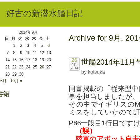
好古の新潜水艦日記
2014年9月
Archive for 9月, 201
日
月
火
水
木
金
土
1
2
3
4
5
6
7
8
9
10
11
12
13
14
15
16
17
18
19
20
26
世艦2014年1
9月
21
22
23
24
25
26
27
2014
by kotsuka
28
29
30
 6月
10月 »
同書掲載の「従来型中
書籍
事を担当しましたが、
その中でイギリスのM
ミスをしていたので訂
P86一段目1行目です
（誤）
陸軍のアボット自走