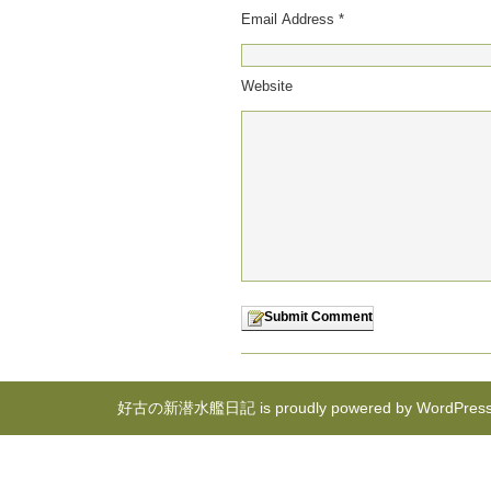
Email Address *
Website
好古の新潜水艦日記 is proudly powered by
WordPres