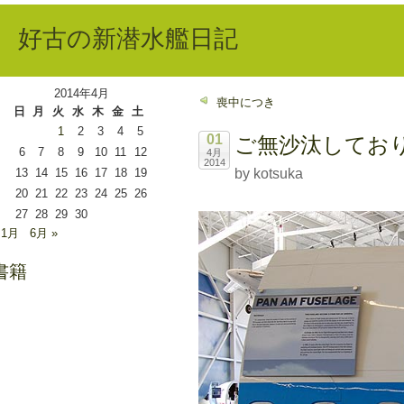
好古の新潜水艦日記
2014年4月
喪中につき
日
月
火
水
木
金
土
1
2
3
4
5
01
ご無沙汰してお
6
7
8
9
10
11
12
4月
2014
13
14
15
16
17
18
19
by kotsuka
20
21
22
23
24
25
26
27
28
29
30
 1月
6月 »
書籍