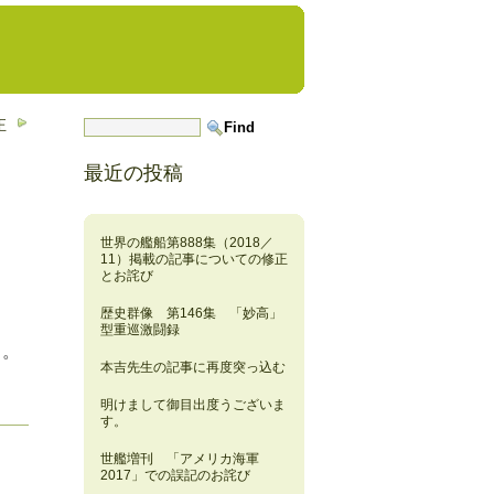
正
最近の投稿
世界の艦船第888集（2018／
11）掲載の記事についての修正
とお詫び
歴史群像 第146集 「妙高」
型重巡激闘録
…。
本吉先生の記事に再度突っ込む
明けまして御目出度うございま
す。
世艦増刊 「アメリカ海軍
2017」での誤記のお詫び