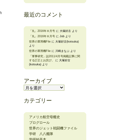
th
最近のコメント
「丸」2016年８月号
に
大塚好古
より
「丸」2016年８月号
に
Job
より
世界の軍用機File
に
大塚好古(kotsuka)
より
世界の軍用機File
に
川崎まなぶ
より
「軍事研究」誌2011/4月号掲載記事に関
する訂正とお詫び。
に
大塚好古
(kotsuka)
より
アーカイブ
ア
ー
カ
カテゴリー
イ
ブ
アメリカ航空母艦史
ブログロール
世界のジェット戦闘機ファイル
学研 八八艦隊
学研妙高本