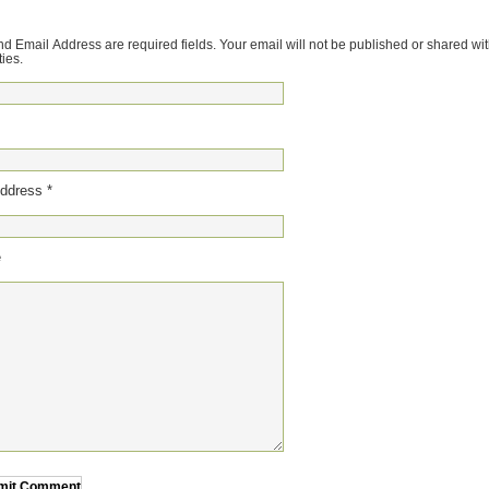
 Email Address are required fields. Your email will not be published or shared wi
ties.
ddress *
e