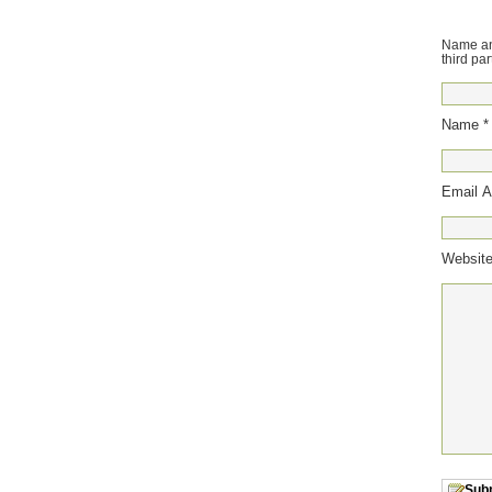
Name and
third par
Name *
Email A
Websit