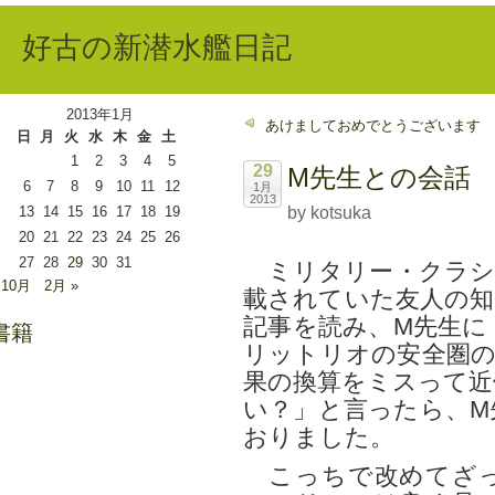
好古の新潜水艦日記
2013年1月
あけましておめでとうございます
日
月
火
水
木
金
土
1
2
3
4
5
29
M先生との会話
6
7
8
9
10
11
12
1月
2013
13
14
15
16
17
18
19
by kotsuka
20
21
22
23
24
25
26
27
28
29
30
31
ミリタリー・クラシ
 10月
2月 »
載されていた友人の知
記事を読み、M先生に
書籍
リットリオの安全圏の
果の換算をミスって近
い？」と言ったら、M
おりました。
こっちで改めてざっ