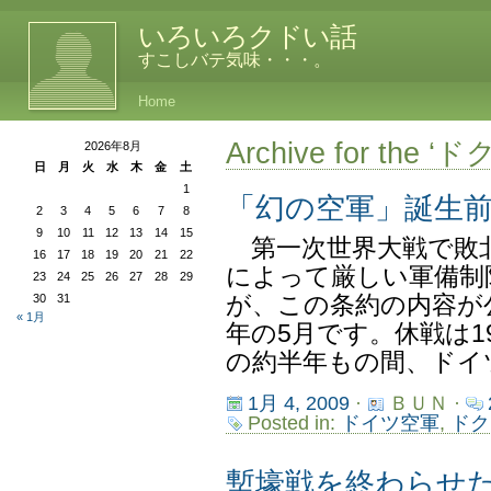
いろいろクドい話
すこしバテ気味・・・。
Home
Archive for the 
2026年8月
日
月
火
水
木
金
土
1
「幻の空軍」誕生
2
3
4
5
6
7
8
9
10
11
12
13
14
15
第一次世界大戦で敗
16
17
18
19
20
21
22
によって厳しい軍備制
23
24
25
26
27
28
29
30
31
が、この条約の内容が公
« 1月
年の5月です。休戦は1
の約半年もの間、ドイツ
1月 4, 2009
·
ＢＵＮ ·
Posted in:
ドイツ空軍
,
ドク
塹壕戦を終わらせ