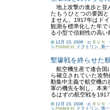
地上攻撃の進歩と並
たもうひとつの要因と
ません。1917年はド
観測を標準化した年で
る小型で信頼性の高い航
12月 23, 2008
·
ＢＵＮ ·
Posted in:
ドクトリン
,
第一
塹壕戦を終らせた
航空機生産で連合国
ら確立されていた攻勢
動集中主義で航空機の
軍の機先を制し、本来
るはずの航空戦を1917年
12月 23, 2008
·
ＢＵＮ ·
Posted in:
ドクトリン
,
第一