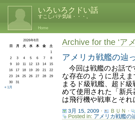
いろいろクドい話
すこしバテ気味・・・。
Home
Archive for the 
2026年8月
日
月
火
水
木
金
土
1
アメリカ戦艦の辿
2
3
4
5
6
7
8
9
10
11
12
13
14
15
今回は戦艦のお話で
16
17
18
19
20
21
22
な存在のように思えま
23
24
25
26
27
28
29
30
31
まるド級戦艦、超ド級
« 1月
めて使用された「新兵
は飛行機や戦車とそれほ
3月 15, 2009
·
ＢＵＮ ·
Posted in:
アメリカ戦艦の