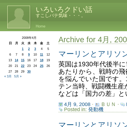
いろいろクドい話
すこしバテ気味・・・。
Home
Archive for 4月, 20
2008年4月
日
月
火
水
木
金
土
1
2
3
4
5
マーリンとアリソ
6
7
8
9
10
11
12
13
14
15
16
17
18
19
英国は1930年代後半
20
21
22
23
24
25
26
あたりから、戦時の飛
27
28
29
30
« 3月
5月 »
を悩んでいた国です。1
テン当時、戦闘機生産
などは「国力の差」とい
4月 9, 2008
·
ＢＵＮ ·
Posted in:
発動機
マーリンとアリソ