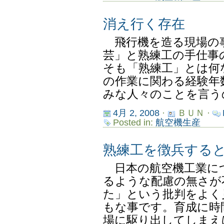
消え行く存在
飛行機を造る現場の
芸」と熟練工の手仕事
そも「熟練工」とは何
の作業に関わる経験年
みな人々のことを言うの
4月 2, 2008
·
ＢＵＮ ·
Posted in:
航空機生産
熟練工を徴兵する
日本の航空機工業に
るような配慮の無さが
た」という批判をよく
もな事です。育成に時
場に駆り出してしまえば