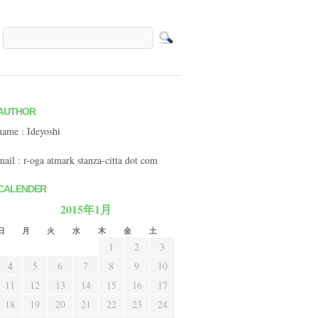
AUTHOR
name : Ideyoshi
mail : r-oga atmark stanza-citta dot com
CALENDER
2015年1月
日
月
火
水
木
金
土
1
2
3
4
5
6
7
8
9
10
11
12
13
14
15
16
17
18
19
20
21
22
23
24