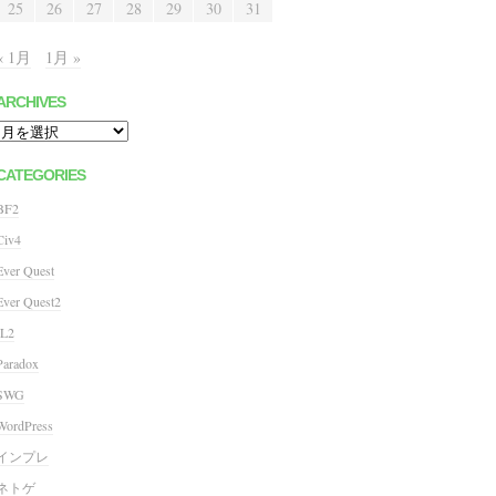
25
26
27
28
29
30
31
« 1月
1月 »
ARCHIVES
Archives
CATEGORIES
BF2
Civ4
Ever Quest
Ever Quest2
IL2
Paradox
SWG
WordPress
インプレ
ネトゲ