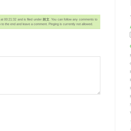
 00:21:32 and is filed under
雑文
. You can follow any comments to
 to the end and leave a comment. Pinging is currently not allowed.