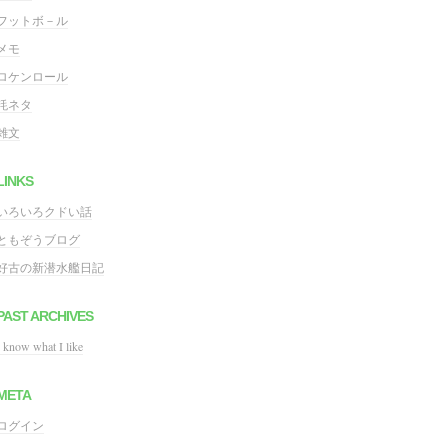
フットボ－ル
メモ
ロケンロール
粍ネタ
雑文
LINKS
いろいろクドい話
ともぞうブログ
好古の新潜水艦日記
PAST ARCHIVES
I know what I like
META
ログイン