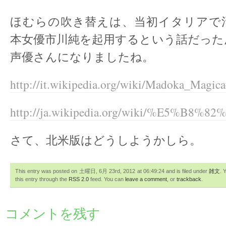
ほむらの吹き替えは、当初イタリアで
本女優市川純を起用するという話だった
声優さんになりましたね。
http://it.wikipedia.org/wiki/Madoka_Magica
http://ja.wikipedia.org/wiki/%E5%B
さて、北米版はどうしようかしら。
This entry was posted on 土曜日, 6月 23rd, 2012 at 06:49:24 and is filed under
雑文
. 
this entry through the
RSS 2.0
feed. You can
leave a comment
, or
trackback
.
コメントを残す