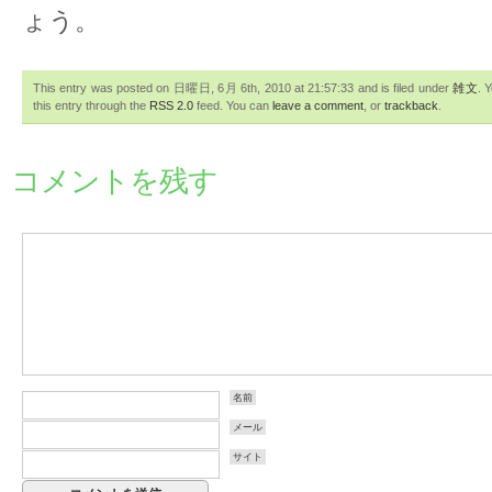
ょう。
This entry was posted on 日曜日, 6月 6th, 2010 at 21:57:33 and is filed under
雑文
. 
this entry through the
RSS 2.0
feed. You can
leave a comment
, or
trackback
.
コメントを残す
名前
メール
サイト