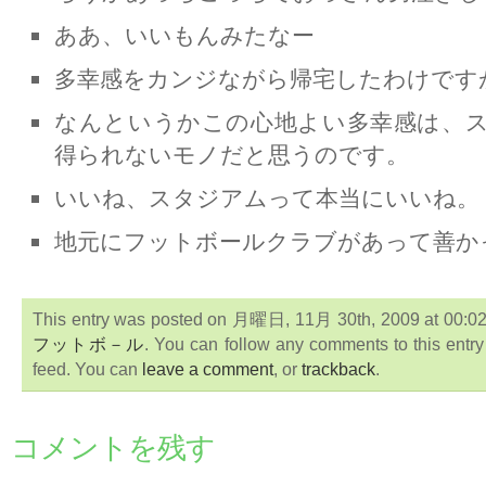
ああ、いいもんみたなー
多幸感をカンジながら帰宅したわけです
なんというかこの心地よい多幸感は、
得られないモノだと思うのです。
いいね、スタジアムって本当にいいね。
地元にフットボールクラブがあって善か
This entry was posted on 月曜日, 11月 30th, 2009 at 00:02:3
フットボ－ル
. You can follow any comments to this entr
feed. You can
leave a comment
, or
trackback
.
コメントを残す