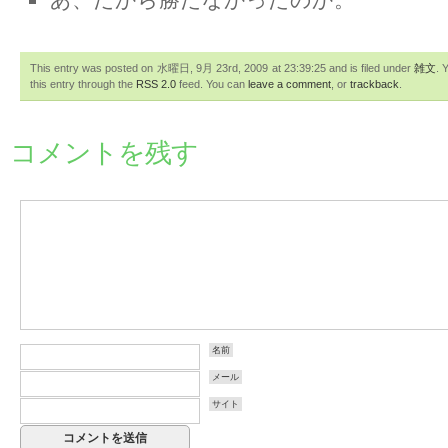
This entry was posted on 水曜日, 9月 23rd, 2009 at 23:39:25 and is filed under
雑文
. 
this entry through the
RSS 2.0
feed. You can
leave a comment
, or
trackback
.
コメントを残す
名前
メール
サイト