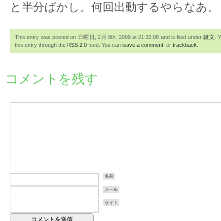
と半分ばかし。何回出動するやらなあ。
This entry was posted on 日曜日, 2月 8th, 2009 at 21:32:08 and is filed under
雑文
. 
this entry through the
RSS 2.0
feed. You can
leave a comment
, or
trackback
.
コメントを残す
名前
メール
サイト