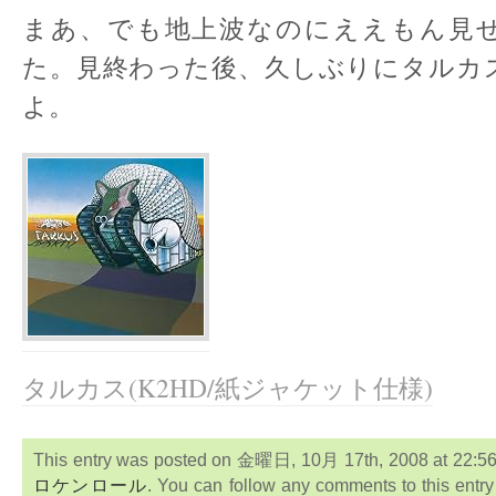
まあ、でも地上波なのにええもん見
た。見終わった後、久しぶりにタルカ
よ。
タルカス(K2HD/紙ジャケット仕様)
This entry was posted on 金曜日, 10月 17th, 2008 at 22:56:0
ロケンロール
. You can follow any comments to this entr