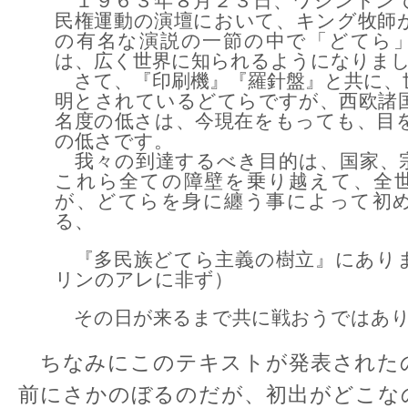
１９６３年８月２３日、ワシントン
民権運動の演壇において、キング牧師
の有名な演説の一節の中で「どてら
は、広く世界に知られるようになりま
さて、『印刷機』『羅針盤』と共に、
明とされているどてらですが、西欧諸
名度の低さは、今現在をもっても、目
の低さです。
我々の到達するべき目的は、国家、
これら全ての障壁を乗り越えて、全
が、どてらを身に纏う事によって初
る、
『多民族どてら主義の樹立』にあり
リンのアレに非ず）
その日が来るまで共に戦おうではあり
ちなみにこのテキストが発表された
前にさかのぼるのだが、初出がどこな