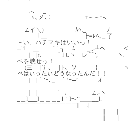
.-､ _
ヽ､メ､〉 r～～ｰ-､
＿＿＿＿＿＿＿＿＿＿＿＿＿＿
∠イ＼) ﾑﾍ._ ﾉ
⊥＿ ┣=ﾚﾍ､_ 了 
－い、ハチマキはいいっ！
-‐”｢ ＿ ￣｀’ ┐ ﾑ _..-┴へ 
| |r､ ￣￣｀l Uヽ レ⌒’, 
ベを映せっ！
(三 |`iｰ､ | ﾄ､_ソ } 
ベはいったいどうなったんだ！！
| |｀’ｰ､_ ｀’ｰ-‐’ .ｲ
￣￣￣￣￣￣￣￣￣￣￣￣￣￣
| | ｀ｰ､ ∠.-ヽ
_＿l___l＿＿＿_ l｀lｰ‐’´＿＿__l.
￣￣￣￣￣￣￣￣￣￣|| .| |
|| |＿＿.. -
|| | 