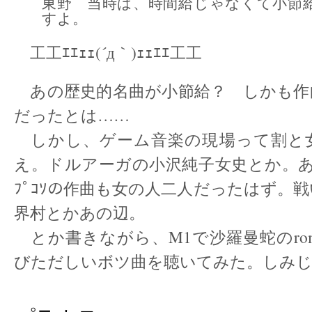
東野 当時は、時間給じゃなくて小節
すよ。
工工ｴｴｪｪ(´д｀)ｪｪｴｴ工工
あの歴史的名曲が小節給？ しかも作
だったとは……
しかし、ゲーム音楽の現場って割と
え。ドルアーガの小沢純子女史とか。あ
ﾌﾟｺｿの作曲も女の人二人だったはず。
界村とかあの辺。
とか書きながら、M1で沙羅曼蛇のro
びただしいボツ曲を聴いてみた。しみじ