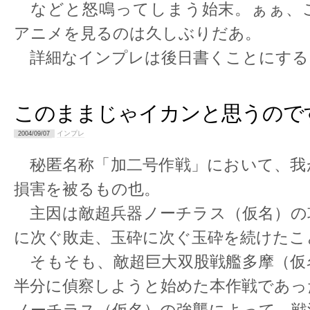
などと怒鳴ってしまう始末。ぁぁ、
アニメを見るのは久しぶりだあ。
詳細なインプレは後日書くことにする
このままじゃイカンと思うので
インプレ
2004/09/07
秘匿名称「加二号作戦」において、我
損害を被るもの也。
主因は敵超兵器ノーチラス（仮名）の
に次ぐ敗走、玉砕に次ぐ玉砕を続けたこ
そもそも、敵超巨大双股戦艦多摩（仮
半分に偵察しようと始めた本作戦であっ
ノーチラス（仮名）の強襲によって、戦