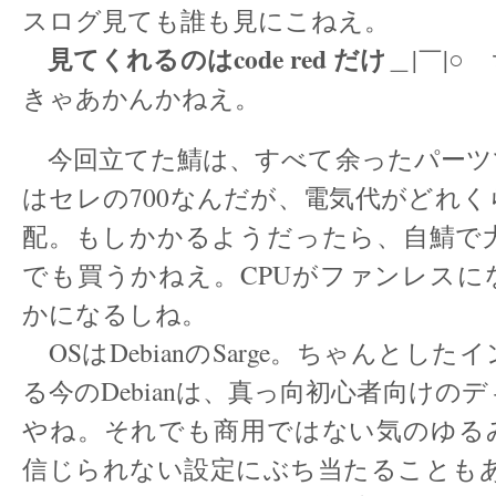
スログ見ても誰も見にこねえ。
見てくれるのはcode red だけ
＿|￣|
きゃあかんかねえ。
今回立てた鯖は、すべて余ったパーツで
はセレの700なんだが、電気代がどれ
配。もしかかるようだったら、自鯖で大人
でも買うかねえ。CPUがファンレスに
かになるしね。
OSはDebianのSarge。ちゃんとし
る今のDebianは、真っ向初心者向けの
やね。それでも商用ではない気のゆる
信じられない設定にぶち当たることもあ