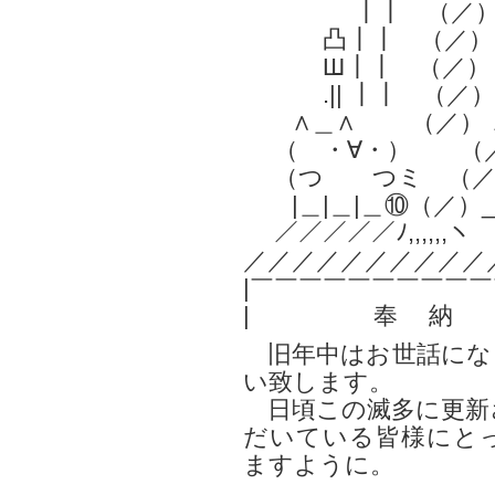
┃┃ （／
凸┃┃ （／
Ш┃┃ （／
.|| ┃┃ （／
∧＿∧ （／） ∧
（ ・∀・） （／）（
（つ つミ （／）
|＿|＿|＿⑩（／）_|
／／／／／ﾉ,,,,,,ヽ
／／／／／／／／／／
|￣￣￣￣￣￣￣￣￣￣
| 奉 納
旧年中はお世話にな
い致します。
日頃この滅多に更新
だいている皆様にと
ますように。