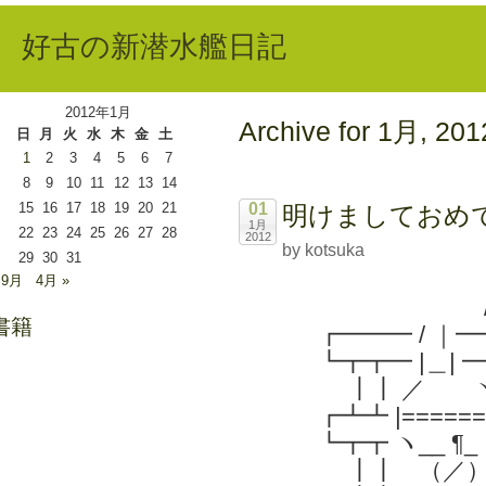
好古の新潜水艦日記
2012年1月
Archive for 1月, 201
日
月
火
水
木
金
土
1
2
3
4
5
6
7
8
9
10
11
12
13
14
15
16
17
18
19
20
21
01
明けましておめ
1月
22
23
24
25
26
27
28
2012
by kotsuka
29
30
31
 9月
4月 »
/ 
書籍
┏━━━ / ｜━
┗┳┳━ |＿| ━
┃┃ ／ 
┏┻┻ |======
┗┳┳ ヽ__ ¶_ 
┃┃ （／