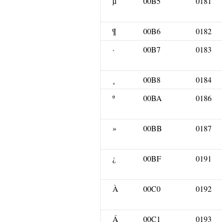
µ
00B5
0181
¶
00B6
0182
·
00B7
0183
¸
00B8
0184
º
00BA
0186
»
00BB
0187
¿
00BF
0191
À
00C0
0192
Á
00C1
0193