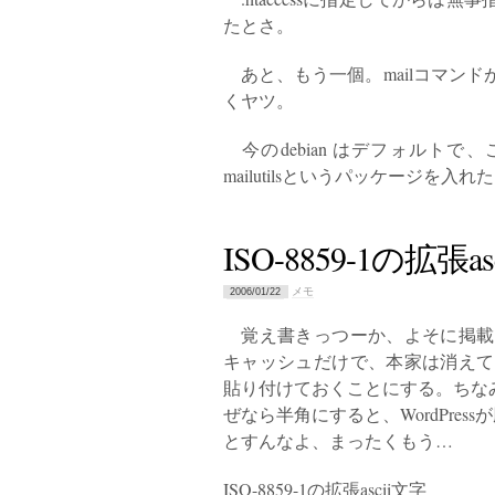
たとさ。
あと、もう一個。mailコマン
くヤツ。
今のdebian はデフォルトで、
mailutilsというパッケージを
ISO-8859-1の拡張a
メモ
2006/01/22
覚え書きっつーか、よそに掲載
キャッシュだけで、本家は消えて
貼り付けておくことにする。ちな
ぜなら半角にすると、WordPres
とすんなよ、まったくもう…
ISO-8859-1の拡張ascii文字