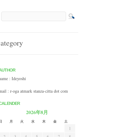
ategory
AUTHOR
name : Ideyoshi
mail : r-oga atmark stanza-citta dot com
CALENDER
2026年8月
日
月
火
水
木
金
土
1
2
3
4
5
6
7
8