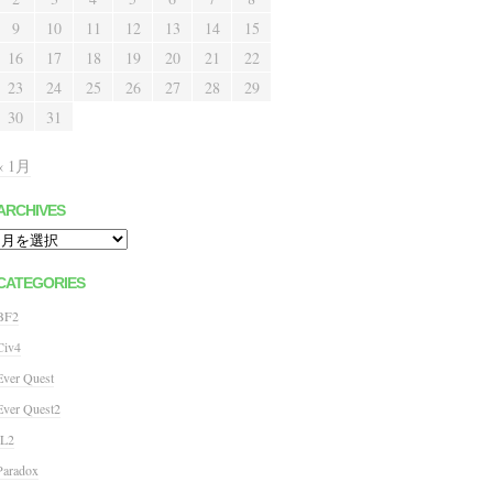
9
10
11
12
13
14
15
16
17
18
19
20
21
22
23
24
25
26
27
28
29
30
31
« 1月
ARCHIVES
Archives
CATEGORIES
BF2
Civ4
Ever Quest
Ever Quest2
IL2
Paradox