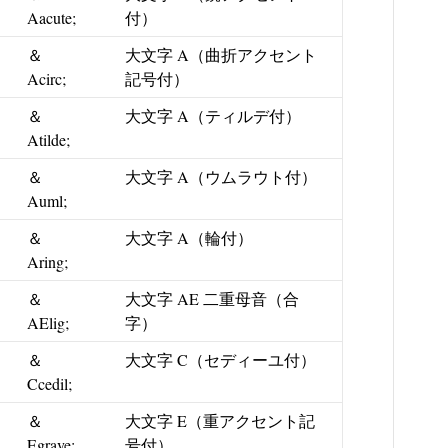
Aacute;
付）
＆
大文字 A（曲折アクセント
Acirc;
記号付）
＆
大文字 A（ティルデ付）
Atilde;
＆
大文字 A（ウムラウト付）
Auml;
＆
大文字 A（輪付）
Aring;
＆
大文字 AE 二重母音（合
AElig;
字）
＆
大文字 C（セディーユ付）
Ccedil;
＆
大文字 E（重アクセント記
Egrave;
号付）