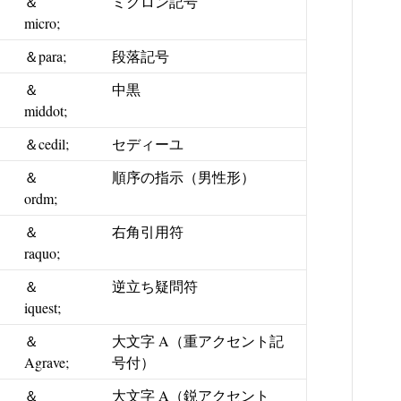
＆
ミクロン記号
micro;
＆para;
段落記号
＆
中黒
middot;
＆cedil;
セディーユ
＆
順序の指示（男性形）
ordm;
＆
右角引用符
raquo;
＆
逆立ち疑問符
iquest;
＆
大文字 A（重アクセント記
Agrave;
号付）
＆
大文字 A（鋭アクセント