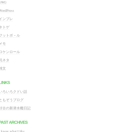
SWG
WordPress
インプレ
ネトゲ
フットボ－ル
メモ
ロケンロール
粍ネタ
雑文
LINKS
いろいろクドい話
ともぞうブログ
好古の新潜水艦日記
PAST ARCHIVES
I know what I like