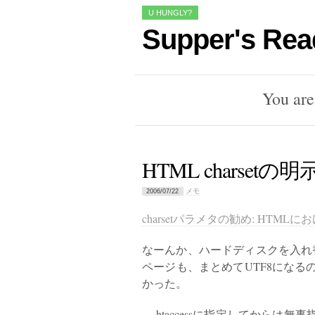
U HUNGLY?
Supper's Rea
You are
HTML charsetの
メモ
2006/07/22
charsetパラメタの勧め: HT
なーんか、ハードディスクを入れ替えて
ページも、まとめてUTF8にな
かった。
.htaccessに指定してからは