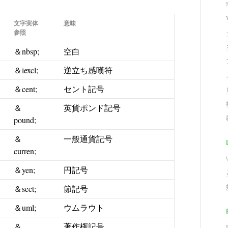
文字実体
意味
参照
＆nbsp;
空白
＆iexcl;
逆立ち感嘆符
＆cent;
セント記号
＆
英貨ポンド記号
pound;
＆
一般通貨記号
curren;
＆yen;
円記号
＆sect;
節記号
＆uml;
ウムラウト
＆
著作権記号