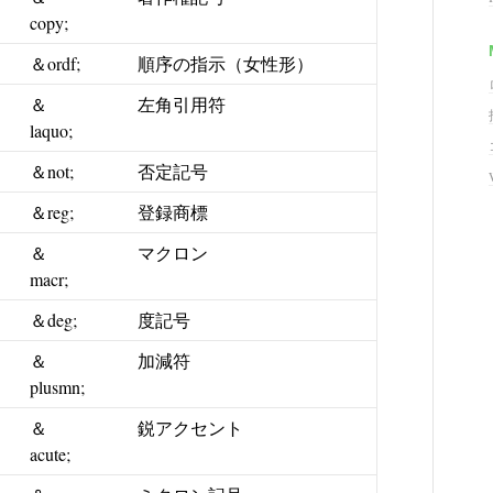
copy;
＆ordf;
順序の指示（女性形）
＆
左角引用符
laquo;
＆not;
否定記号
＆reg;
登録商標
＆
マクロン
macr;
＆deg;
度記号
＆
加減符
plusmn;
＆
鋭アクセント
acute;