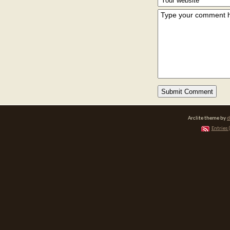
Arclite theme by
d
Entries 