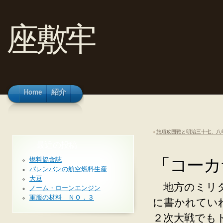
座敷牢
Home
紹介
«
旅順攻囲戦と明治三十七、八年
最近の投稿
「コーカ
燃料協會誌
パレンバンの航空燃料生産
大豆
地方のミリタ
ノーム・ローンエンジン
軍服の材料 ＮＯ．３
に書かれてい
２次大戦でも