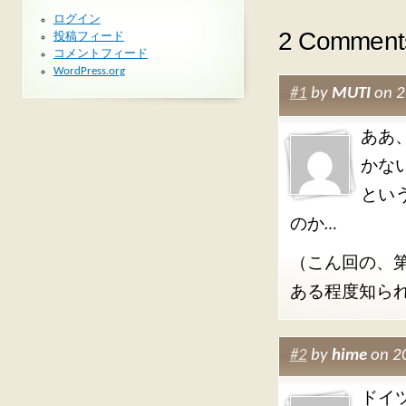
ログイン
2 Comment
投稿フィード
コメントフィード
WordPress.org
#1
by
MUTI
on 
ああ
かな
とい
のか…
（こん回の、
ある程度知ら
#2
by
hime
on 2
ドイ