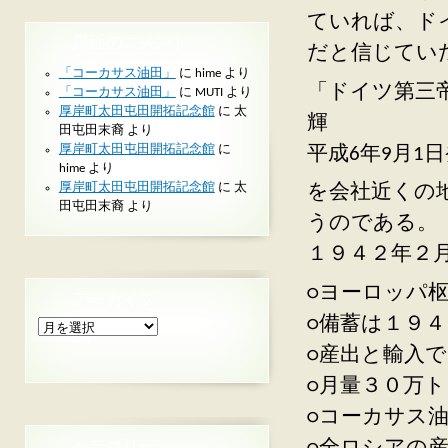
ていれば、ド
最近のコメント
だと信じてい
「コーカサス油田」
に
hime
より
「ドイツ第三帝
「コーカサス油田」
に
MUTI
より
厚岸町太田屯田開拓記念館
に
太
輝
田屯田末裔
より
厚岸町太田屯田開拓記念館
に
平成6年9月1
hime
より
厚岸町太田屯田開拓記念館
に
太
を会社近くの
田屯田末裔
より
うのである。
１９４２年２
○ヨーロッパ
アーカイブ
○備蓄は１９
ア
ー
○産出と輸入
カ
イ
○月量３０万
ブ
○コーカサス
カテゴリー