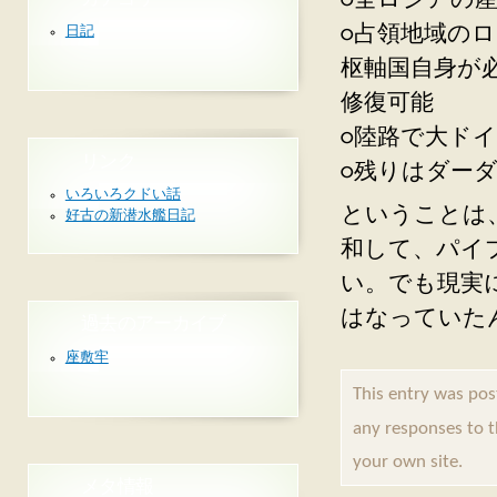
○全ロシアの
○占領地域の
日記
枢軸国自身が
修復可能
○陸路で大ド
リンク
○残りはダー
いろいろクドい話
ということは
好古の新潜水艦日記
和して、パイ
い。でも現実
はなっていた
過去のアーカイブ
座敷牢
This entry was p
any responses to 
your own site.
メタ情報