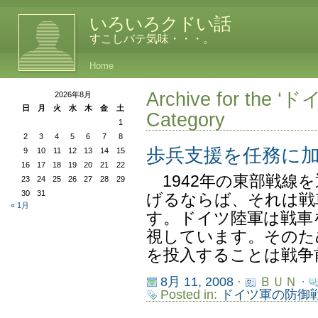
いろいろクドい話
すこしバテ気味・・・。
Home
Archive for t
2026年8月
日
月
火
水
木
金
土
Category
1
2
3
4
5
6
7
8
歩兵支援を任務に
9
10
11
12
13
14
15
16
17
18
19
20
21
22
1942年の東部戦線
23
24
25
26
27
28
29
30
31
げるならば、それは戦
« 1月
す。ドイツ陸軍は戦車
視しています。そのた
を投入することは戦争前
8月 11, 2008
·
ＢＵＮ ·
Posted in:
ドイツ軍の防御