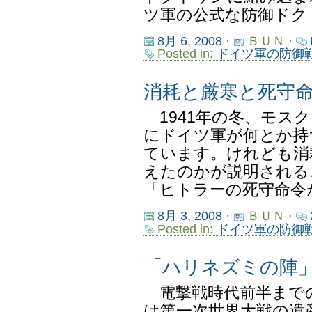
ツ軍の公式な防御ドクトリ
8月 6, 2008
·
ＢＵＮ ·
Posted in:
ドイツ軍の防御
消耗と厳寒と死守
1941年の冬、モス
にドイツ軍が何とか持
ています。けれども消
えたのかが説明される
「ヒトラーの死守命令が
8月 3, 2008
·
ＢＵＮ ·
Posted in:
ドイツ軍の防御
「ハリネズミの陣
電撃戦時代前半まで
は第一次世界大戦の遺