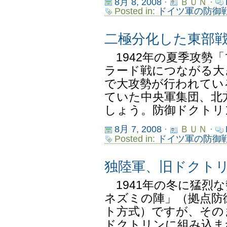
8月 8, 2008
·
ＢＵＮ ·
Posted in:
ドイツ軍の防御
二極分化した東部
1942年の夏季攻勢
ラード戦につながる大
で大攻勢が行われてい
ていた中央軍集団、北
しょう。防御ドクトリン
8月 7, 2008
·
ＢＵＮ ·
Posted in:
ドイツ軍の防御
独陸軍、旧ドクト
1941年の冬に猛烈
ネズミの陣」（拠点防
ト方式）ですが、その
ドクトリンに組み込ま