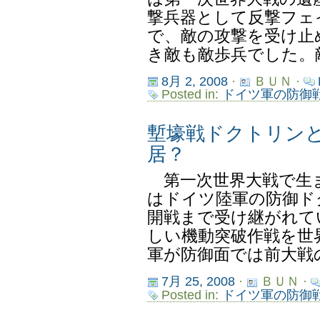
撃兵器として反撃フェ
で、敵の攻撃を受け止
き敵も敵歩兵でした。敵
8月 2, 2008
·
ＢＵＮ ·
Posted in:
ドイツ軍の防御
塹壕戦ドクトリン
居？
第一次世界大戦で生
はドイツ陸軍の防御ド
開戦まで受け継がれて
しい機動突破作戦を世
軍が防御面では前大戦の
7月 25, 2008
·
ＢＵＮ ·
Posted in:
ドイツ軍の防御