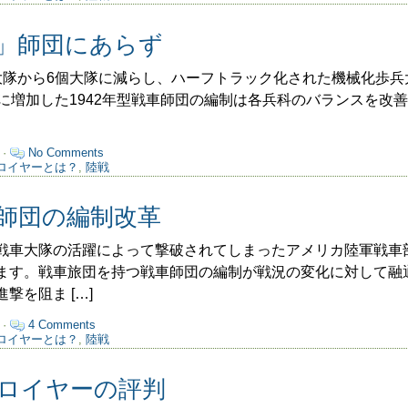
」師団にあらず
隊から6個大隊に減らし、ハーフトラック化された機械化歩兵
に増加した1942年型戦車師団の編制は各兵科のバランスを改善し
 ·
No Comments
ロイヤーとは？
,
陸戦
師団の編制改革
車大隊の活躍によって撃破されてしまったアメリカ陸軍戦車
ます。戦車旅団を持つ戦車師団の編制が戦況の変化に対して融
撃を阻ま […]
 ·
4 Comments
ロイヤーとは？
,
陸戦
ロイヤーの評判