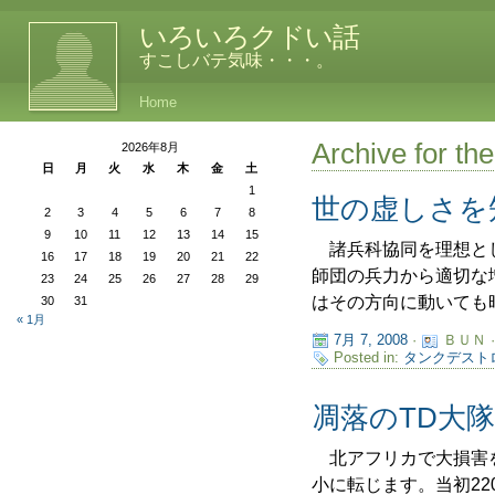
いろいろクドい話
すこしバテ気味・・・。
Home
Archive fo
2026年8月
日
月
火
水
木
金
土
1
世の虚しさを
2
3
4
5
6
7
8
9
10
11
12
13
14
15
諸兵科協同を理想とし
16
17
18
19
20
21
22
師団の兵力から適切な
23
24
25
26
27
28
29
はその方向に動いても時
30
31
« 1月
7月 7, 2008
·
ＢＵＮ 
Posted in:
タンクデスト
凋落のTD大
北アフリカで大損害を
小に転じます。当初22