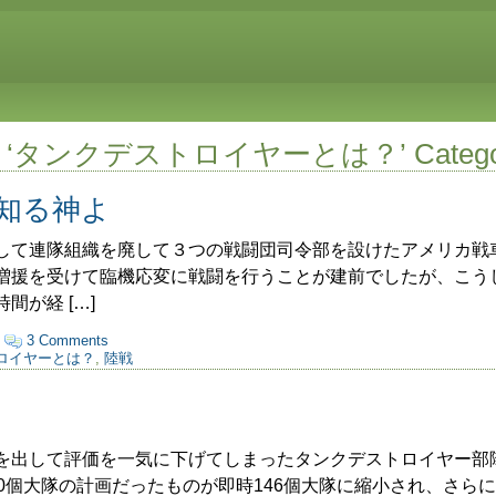
r the ‘タンクデストロイヤーとは？’ Catego
知る神よ
て連隊組織を廃して３つの戦闘団司令部を設けたアメリカ戦
増援を受けて臨機応変に戦闘を行うことが建前でしたが、こう
間が経 […]
·
3 Comments
ロイヤーとは？
,
陸戦
隊
出して評価を一気に下げてしまったタンクデストロイヤー部
0個大隊の計画だったものが即時146個大隊に縮小され、さらに1