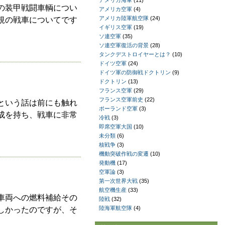
アメリカ海軍
(11)
の装甲戦闘車輌につい
アメリカ空軍
(4)
アメリカ陸軍航空隊
(24)
規の戦車についてです
イギリス空軍
(19)
ソ連空軍
(35)
ソ連空軍復活の背景
(28)
タンクデストロイヤーとは？
(10)
ドイツ空軍
(24)
ドイツ軍の防御戦ドクトリン
(9)
ドクトリン
(13)
フランス空軍
(29)
フランス空軍前史
(22)
という話は前にも触れ
ポーランド空軍
(3)
成を持ち、戦車に非常
冷戦
(3)
即席空軍大国
(10)
未分類
(6)
核戦争
(3)
機動突破作戦の変遷
(10)
発動機
(17)
空軍論
(3)
第一次世界大戦
(35)
航空機生産
(33)
車両への燃料補給その
陸戦
(32)
陸海軍航空隊
(4)
しかったのですが、そ