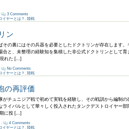
·
3 Comments
ロイヤーとは？
,
陸戦
リン
その裏にはその兵器を必要としたドクトリンが存在します。
場合と、未整理の経験知を集積した非公式ドクトリンとして育
れた […]
·
No Comments
ロイヤーとは？
,
陸戦
砲の再評価
がチュニジア戦で初めて実戦を経験し、その戦訓から編制の
なライバルとして華々しく投入されたタンクデストロイヤー部
に投 […]
 ·
4 Comments
ロイヤーとは？
,
陸戦