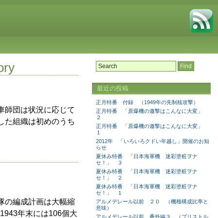
ry
最近の投稿
正月特番 付録 （1949年の先制核攻撃）
車師団は状況に応じて
正月特番 「原爆機の邀撃はこんなに大変」
２
した組織は初めのうち
正月特番 「原爆機の邀撃はこんなに大変」
１
2012年 「いろいろクドい年越し」開催のお知
らせ
夏休み特番 「日本海軍機 迷彩塗粧ヲナ
セ！」 ３
夏休み特番 「日本海軍機 迷彩塗粧ヲナ
セ！」 ２
夏休み特番 「日本海軍機 迷彩塗粧ヲナ
セ！」 １
隊の編成計画は大幅縮
アルメデレール以前 ２０ （機種構成比率と
意味）
943年末には106個大
アルメデレール以前 番外編３ （ブリストル