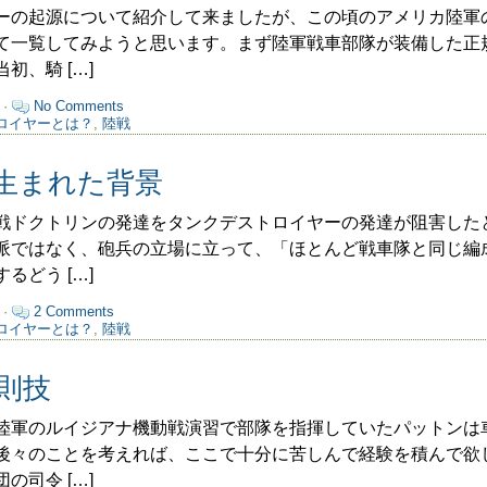
の起源について紹介して来ましたが、この頃のアメリカ陸軍
て一覧してみようと思います。まず陸軍戦車部隊が装備した正
初、騎 […]
 ·
No Comments
ロイヤーとは？
,
陸戦
生まれた背景
ドクトリンの発達をタンクデストロイヤーの発達が阻害した
派ではなく、砲兵の立場に立って、「ほとんど戦車隊と同じ編
るどう […]
 ·
2 Comments
ロイヤーとは？
,
陸戦
則技
軍のルイジアナ機動戦演習で部隊を指揮していたパットンは
後々のことを考えれば、ここで十分に苦しんで経験を積んで欲
の司令 […]