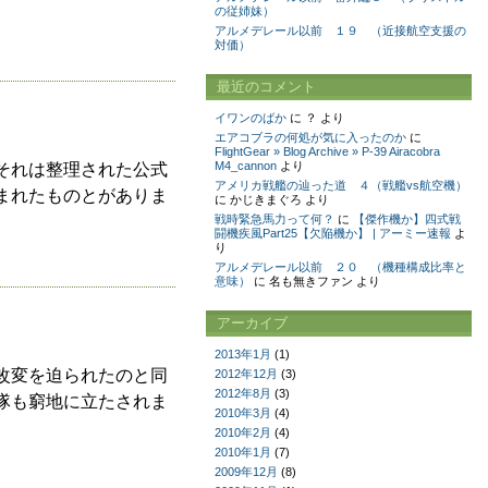
の従姉妹）
アルメデレール以前 １９ （近接航空支援の
対価）
最近のコメント
イワンのばか
に
？
より
エアコブラの何処が気に入ったのか
に
FlightGear » Blog Archive » P-39 Airacobra
M4_cannon
より
それは整理された公式
アメリカ戦艦の辿った道 ４（戦艦vs航空機）
まれたものとがありま
に
かじきまぐろ
より
戦時緊急馬力って何？
に
【傑作機か】四式戦
闘機疾風Part25【欠陥機か】 | アーミー速報
よ
り
アルメデレール以前 ２０ （機種構成比率と
意味）
に
名も無きファン
より
アーカイブ
2013年1月
(1)
改変を迫られたのと同
2012年12月
(3)
2012年8月
(3)
隊も窮地に立たされま
2010年3月
(4)
2010年2月
(4)
2010年1月
(7)
2009年12月
(8)