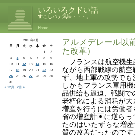
いろいろクドい話
すこしバテ気味・・・。
Home
アルメデレール以
2010年1月
日
月
火
水
木
金
土
た改革）
1
2
3
4
5
6
7
8
9
フランスは航空機生
10
11
12
13
14
15
16
ながら西部戦線の航空
17
18
19
20
21
22
23
ず、地上軍の攻勢でも
24
25
26
27
28
29
30
31
しかもフランス軍用機
« 12月
2月 »
品供給も逼迫、戦闘で
老朽化による消耗が大
増産を行うには労働者
省の増産計画に逆らっ
たのはいたずらな増産
質の改善だったのです