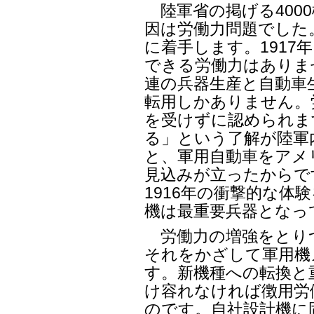
陸軍省の掲げる400
因は労働力問題でした
に着手します。1917
できる労働力はありま
連の兵器生産と自動車
転用しかありません。
を受けずに認められま
る」という了解が陸軍
と、軍用自動車をアメ
見込みが立ったからで
1916年の衝撃的な体
機は最重要兵器となっ
労働力の増強をとり
それをかざして軍用機
す。新機種への転換と
け容れなければ徴用労
のです。自社設計機に