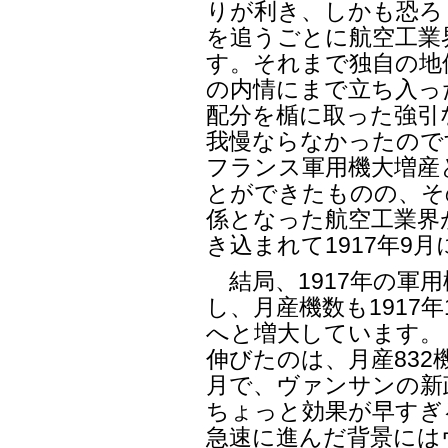
りが利き、しかも恐ろ
を追うごとに航空工業
す。それまで独自の地
の内情にまで立ち入っ
配分を楯に取った強引
我慢ならなかったので
フランス軍用機大増産
とができたものの、そ
係となった航空工業界
き込まれて1917年9
結局、1917年の軍用
し、月産機数も1917年1
へと増大しています。
伸びたのは、月産832機
月で、ヴァンサンの新
ちょっと効果が早すぎ
急速に進んだ背景には