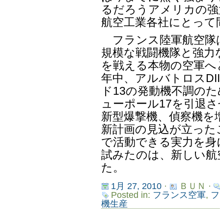
るだろうアメリカの強
航空工業各社にとって
フランス陸軍航空隊は
規模な戦闘機隊と強力
を戦える本物の空軍へと
年中、アルバトロスDI
ド13の発動機不調の
ューポール17を引退
新型爆撃機、偵察機を
新計画の見込が立った
で活動できる実力を身
試みたのは、新しい航
た。
1月 27, 2010
·
ＢＵＮ ·
Posted in:
フランス空軍
,
フ
機生産