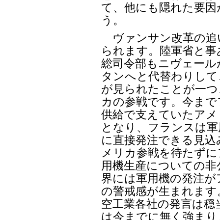
て、他にも隠れた要因
う。
ヴァンサン改革の追
られます。陸軍省と事
総司令部もニヴェール
タンへと代替わりして
が見られたことが一つ
カの参戦です。今まで
供給で支えていたアメ
となり、フランスは軍
に直接発注できる見込
メリカ参戦を待たずに
用機生産についての非
界には軍用機の発注が
の警戒感が生まれます
空工業各社の発言は穏
は今までに無く強まり