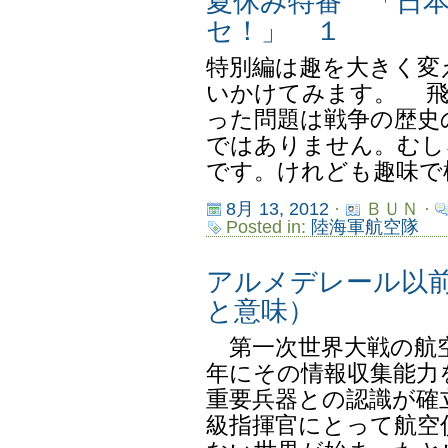
夏休み特番 「日
セ！」 １
特別編は趣を大きく変
いかけてみます。 飛
った問題は戦争の歴史
ではありません。むし
です。けれども趣味で模
8月 13, 2012
·
ＢＵＮ ·
Posted in:
陸海軍航空隊
アルメデレール以
と意味）
第一次世界大戦の航空
年にその情報収集能力
重要兵器との認識が確
級指揮官にとって航空