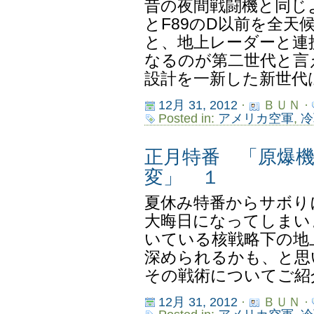
昔の夜間戦闘機と同じよ
とF89のD以前を全天
と、地上レーダーと連
なるのが第二世代と言
設計を一新した新世代はY
12月 31, 2012
·
ＢＵＮ ·
Posted in:
アメリカ空軍
,
冷
正月特番 「原爆
変」 １
夏休み特番からサボり
大晦日になってしまい
いている核戦略下の地
深められるかも、と思
その戦術についてご紹介
12月 31, 2012
·
ＢＵＮ ·