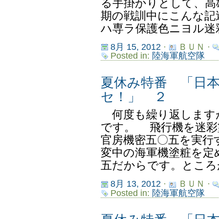
る手掛かりとして、高
期の戦訓中にこんな記
ハ専ラ保護色ニヨル迷彩
8月 15, 2012
·
ＢＵＮ ·
Posted in:
陸海軍航空隊
夏休み特番 「日
セ！」 ２
何度も繰り返します
です。 飛行機を迷彩
官房機密五〇五を実行
変中の海軍機塗粧を定
五だからです。ところが
8月 13, 2012
·
ＢＵＮ ·
Posted in:
陸海軍航空隊