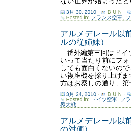
ない世界が始まったとい
3月 30, 2010
·
ＢＵＮ ·
Posted in:
フランス空軍
,
フ
アルメデレール以
ルの従姉妹）
番外編第三回はドイ
いって当たり前にフォ
しても面白くないので
い複座機を採り上げま
方はお察しの通り、第一
3月 24, 2010
·
ＢＵＮ ·
Posted in:
ドイツ空軍
,
フラ
界大戦
アルメデレール以
の対価）