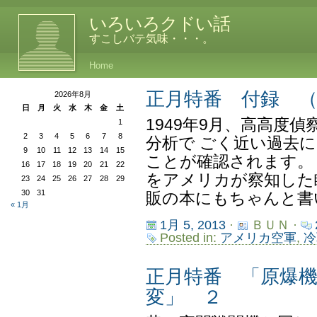
いろいろクドい話
すこしバテ気味・・・。
Home
正月特番 付録 （
2026年8月
日
月
火
水
木
金
土
1949年9月、高高度
1
2
3
4
5
6
7
8
分析で ごく近い過去
9
10
11
12
13
14
15
ことが確認されます。
16
17
18
19
20
21
22
をアメリカが察知した
23
24
25
26
27
28
29
30
31
販の本にもちゃんと書い
« 1月
1月 5, 2013
·
ＢＵＮ ·
Posted in:
アメリカ空軍
,
冷
正月特番 「原爆
変」 ２