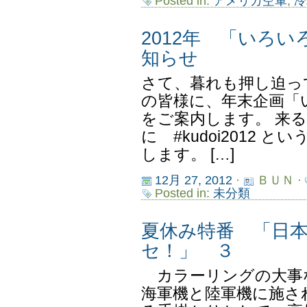
Posted in:
アメリカ空軍
,
冷
2012年 「いろ
知らせ
さて、暮れも押し迫っ
の皆様に、年末企画「
をご案内します。 来る12
に #kudoi2012
します。 […]
12月 27, 2012
·
ＢＵＮ ·
Posted in:
未分類
夏休み特番 「日
セ！」 ３
カラーリングの大事
海軍機と陸軍機に施さ